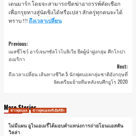
เดนมาร์ก โดยจะสามารถขีดฆ่าอาถรรพ์ตัดเชือก
เพื่อกรุยทางสู่นัดชิงได้หรือเปล่า สักครู่ทุกคนจะได้
ทราบ !!!
ถึงเวลาเปลี่ยน
Post
Previous:
เมสซี่โชว์ อาร์เจนฯซัลโวโบลิเวีย ยึดผู้นำฝูงกลุ่ม ศึกโกปา
navigation
อเมริกา
Next:
ถึงเวลาเปลี่ยน เส้นทางชีวิต 5 นักฟุตบอลกลุ่มชาติอังกฤษที่
จัดเตรียมย้ายทีมหลังจบศึกยูโร 2020
More Stories
ข่าวฟุตบอล
ข่าวฟุตบอลพรีเมียร์ลีก
ไม่มีแผน อูไนเอเมรี่ได้มอบตำแหน่งการถ่ายโอนแอสตัน
วิลล่า