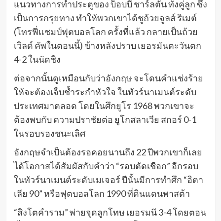
แนวทางการทำประตูของ บ็อบบี้ ชาร์ลตัน ทั้งคู่ลูก ซึ่ง
เป็นการกรุยทาง ทำให้พวกเขาได้ชูถ้วยจูลส์ ริเมต์
(โทรฟี่แชมป์ฟุตบอลโลก ครั้งที่แล้ว กลายเป็นถ้วย
เวิลด์ คัพในตอนนี้) ข้างหลังปราบ เยอรมันตะวันตก
4-2 ในนัดชิง
ต่อจากนั้นดูเหมือนกับว่าอังกฤษ จะโดนคำแช่งร้าย
ให้จะต้องเจ็บช้ำระกำหัวใจ ในทัวร์นาเมนต์ระดับ
ประเทศมาตลอด โดยในศึกยูโร 1968 พวกเขาจะ
ต้องพบกับ ความปราชัยต่อ ยูโกสลาเวีย สกอร์ 0-1
ในรอบรองชนะเลิศ
อังกฤษจำเป็นต้องรอคอยนานถึง 22 ปีพวกเขาก็เลย
ได้โอกาสได้สัมผัสกับคำว่า “รอบตัดเชือก” อีกรอบ
ในทัวร์นาเมนต์ระดับเมเจอร์ ปีนั้นมีการทำศึก “อิตา
เลีย 90” หรือฟุตบอลโลก 1990 ที่ดินแดนพาสต้า
“สิงโตคำราม” พ่ายจุดลูกโทษ เยอรมนี 3-4 โดยตอน