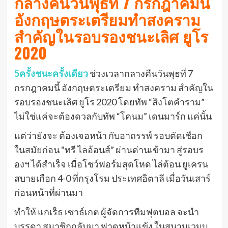
กลางคืนวันพุธที่ 7 กรกฎาคมนี้
อังกฤษตระเตรียมทำสงคราม
สำคัญในรอบรองชนะเลิศ ยูโร
2020
5ครั้งชนะครั้งเดียว
ช่วงเวลากลางคืนวันพุธที่ 7
กรกฎาคมนี้ อังกฤษตระเตรียม ทำสงคราม สำคัญใน
รอบรองชนะเลิศ ยูโร 2020 โดยทัพ “สิงโตคำราม”
ไม่ใช่แค่จะต้องดวลกับทัพ “โคนม” เดนมาร์ก แค่นั้น
แต่ว่ายังจะ ต้องเจอหน้า กับอาถรรพ์ รอบตัดเชือก
ในสมัยก่อน “ทรี ไลอ้อนส์” ผ่านด่านเข้ามา สู่รอบร
องฯ ได้สำเร็จ เมื่อโชว์ฟอร์มสุดโหด ไล่ต้อน ยูเครน
สบายเกือก 4-0 ที่กรุงโรม ประเทศอิตาลี เมื่อวันเสาร์
ก่อนหน้าที่ผ่านมา
ทำให้ แกเร็ธ เซาธ์เกต ผู้จัดการทีมฟุตบอล จะนำ
บรรดา สมาชิกกลับมา ฟาดหน้าแข้ง ในสนามเวมบ