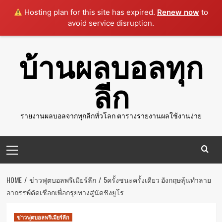
Hosting plan for this site has expired.
Renew now
to
avoid service disruption.
Skip
บ้านผลบอลทุก
to
content
ลีก
รายงานผลบอลจากทุกลีกทั่วโลก ตารางรายงานผลใช้งานง่าย
Primary
Menu
HOME
ข่าวฟุตบอลพรีเมียร์ลีก
5ครั้งชนะครั้งเดียว อังกฤษลุ้นทำลาย
อาถรรพ์ตัดเชือกเพื่อกรุยทางสู่นัดชิงยูโร
ข่าวฟุตบอลพรีเมียร์ลีก