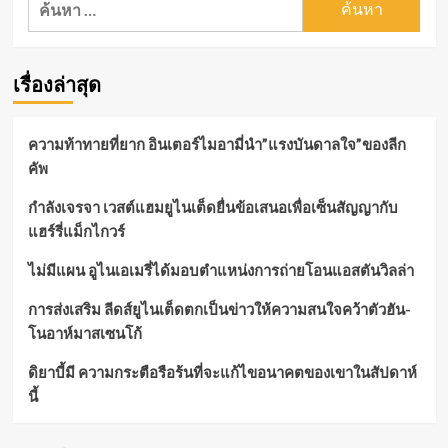
สำหรับ:
เรื่องล่าสุด
ความท้าทายที่ยาก อินเตอร์ไมอามี่นำ”แรงบันดาลใจ”ของลีก
คัพ
กำลังเจรจา เวสต์แฮมยูไนเต็ดยื่นข้อเสนอเพื่อเซ็นสัญญากับ
แฮร์รี่แม็กไกวร์
ไม่มีแผน อูไนเอเมรี่ได้มอบตำแหน่งการถ่ายโอนแอสตันวิลล่า
การส่งเสริม ลีดส์ยูไนเต็ดตกเป็นข่าวให้ความสนใจคว้าตัวฮัน-
โนอาห์มาสเซนโก้
ดิยาบี้มี ความกระตือรือร้นที่จะแก้ไขอนาคตของเขาในสัปดาห์
นี้