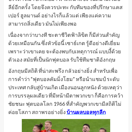
ลีย์อีกครั้ง โดยจึงควรปะทะ กับทีมของที่ปรึกษาแคส
เปอร์ ฮูลมานด์ อย่างไรก็แล้วแต่ เพียงแค่ความ
สามารถสิ่งเดียว มันไม่เพียงพอ
เนื่องจากว่าบางที ชะตาชีวิตฟ้าลิขิต ก็มีส่วนสำคัญ
ด้วยเหมือนกัน ซึ่งหัวข้อนี้ เซาธ์เกต รู้ดีอย่างดีเยี่ยม
เพราะว่าเขาเคย จะต้องพบกับเหตุการณ์ แบบงี้ด้วย
ตัวเอง สมัยที่เป็นนักฟุตบอล รับใช้ทีมชาติอังกฤษ
อังกฤษมีสถิติ ที่น่าสะพรึง กลัวอย่างยิ่ง สำหรับเพื่อ
การคำว่า “ฟุตบอลคัมมิ่งโฮม” หรือนำแชมป์ ระดับ
ประเทศ กลับสู่บ้านเกิด เมืองนอนลูกหนัง ด้วยเหตุว่า
การบรรลุผลเดียว ที่มีหน้ามีตาพวกเขา ก็คือการคว้า
ชัยชนะ ฟุตบอลโลก 1966 ที่สำคัญพวกเขามีสถิติไม่
ค่อยโสภา สถาพรอย่างยิ่ง
บ้านผลบอลทุกลีก