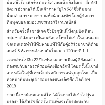
นั้น สจ๊วร์ต เพียร์ซ กับ คริส วอดเดิ้ล ยิงไม่เข้า อีก 6 ปี
ถัดมา อังกฤษได้เป็นเจ้าภาพ “ยูโร 96” ซึ่งทีมขณะ
นั้นกล้าแกร่งมากๆ รวมทั้งนำกองทัพ โดยผู้จัดการ
ทีมฟุตบอล สมองเพชรเทอร์รี่ เวนาเบิ้ลส์
สำหรับครั้งนี้ เซาธ์เกต ซึ่งปัจจุบันนี้ นั่งกุมบังเหียน
กลุ่มชาติอังกฤษ เป็นคนยิงจุดโทษไม่เข้าในตอนดวล
ซัดเดนเดธทำให้ทีมพ่ายแพ้ให้กับคู่อริร่วมาชาติด้วย
สกอร์ 5-6 ภายหลังเท่ากันในเวลา 120 นาที 1-1
เวลาผ่านไปอีก 22 ปี แฟนบอลจากเมืองผู้ดียังคงจำ
ต้องพบกับอาถรรพ์รอบตัดเชือกอีกที โดยครั้งนี้ เซาธ์
เกต หนึ่งในผู้ที่เคยเจ็บปวดกับการแพ้จุดลูกโทษ เป็น
หัวหน้าทีมทะลุเข้ารอบรองชนะเลิศ ศึกเวิลด์ คัพ
2018
ขณะนี้ เซาธ์เกตแอนด์โค. ได้โอกาสได้เข้าไปสู่รอ
บรองฯ ได้สำเร็จอีกครั้ง รวมทั้งจะต้องปะทะกับ