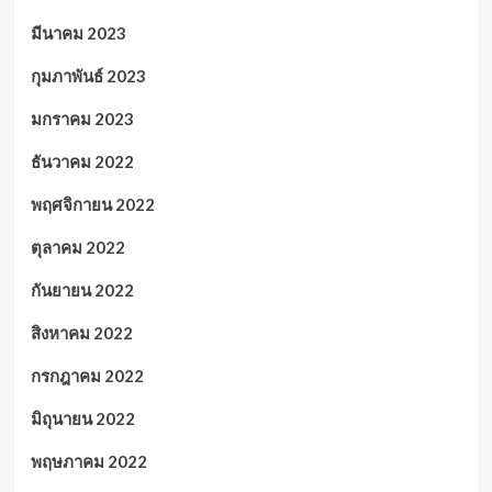
มีนาคม 2023
กุมภาพันธ์ 2023
มกราคม 2023
ธันวาคม 2022
พฤศจิกายน 2022
ตุลาคม 2022
กันยายน 2022
สิงหาคม 2022
กรกฎาคม 2022
มิถุนายน 2022
พฤษภาคม 2022