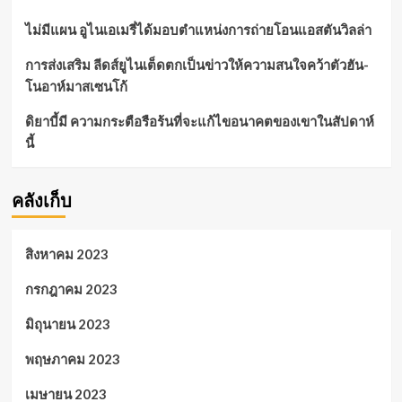
ไม่มีแผน อูไนเอเมรี่ได้มอบตำแหน่งการถ่ายโอนแอสตันวิลล่า
การส่งเสริม ลีดส์ยูไนเต็ดตกเป็นข่าวให้ความสนใจคว้าตัวฮัน-
โนอาห์มาสเซนโก้
ดิยาบี้มี ความกระตือรือร้นที่จะแก้ไขอนาคตของเขาในสัปดาห์
นี้
คลังเก็บ
สิงหาคม 2023
กรกฎาคม 2023
มิถุนายน 2023
พฤษภาคม 2023
เมษายน 2023