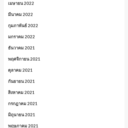
เมษายน 2022
มีนาคม 2022
กุมภาพันธ์ 2022
มกราคม 2022
ธันวาคม 2021
พฤศจิกายน 2021
ตุลาคม 2021
กันยายน 2021
สิงหาคม 2021
กรกฎาคม 2021
มิถุนายน 2021
พฤษภาคม 2021