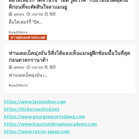
ดีก่อนที่จะตัดสินใจลาแมนยู
เมษายน 23, 2021
admins
ดื้อใส่เฟอร์กี้ "ปีศ...
Read
Read More
ข่าวฟุตบอลต่างประเทศ
more
about
ดื้อ
ฟานเดอเบ็คมุ่งมั่น 5สิ่งได้มองเห็นแมนยูฝึกซ้อมมื้อในที่สุด
ใส่
ก่อนดวลกรานาด้า
เฟอร์
กี้
เมษายน 10, 2021
admins
วืด
ฟานเดอเบ็คมุ่งมั่น เ...
ซาน
โช
Read
Read More
“เอ็ด
more
วู้
about
https://www.layslonline.com
ด
ฟาน
เวิร์ด”
เดอเบ็
https://kickersunited.net
กับ5โมเมนต์
คมุ่
https://www.georgiasportsdawg.com
สุด
งมั่น
https://www.houstondynamoacademy.com
ไม่
5สิ่ง
https://www.tatras-japan.com
ดี
ได้
ก่อน
มอง