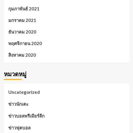
กุมภาพันธ์ 2021
มกราคม 2021
ธันวาคม 2020
พฤศจิกายน 2020
สิงหาคม 2020
หมวดหมู่
Uncategorized
ข่าวนักเตะ
ข่าวบอลพรีเมียร์ลีก
ข่าวฟุตบอล