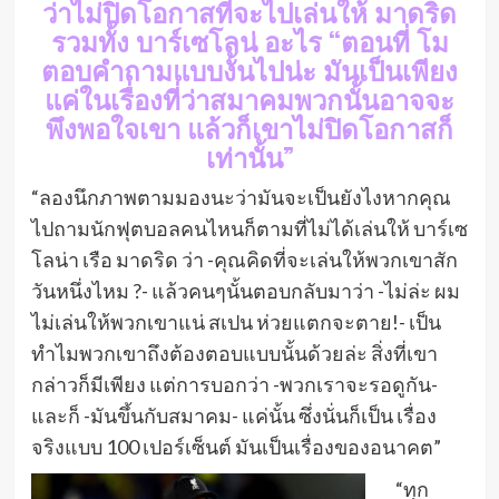
ว่าไม่ปิดโอกาสที่จะไปเล่นให้ มาดริด
รวมทั้ง บาร์เซโลน่ อะไร “ตอนที่ โม
ตอบคำถามแบบงั้นไปน่ะ มันเป็นเพียง
แค่ในเรื่องที่ว่าสมาคมพวกนั้นอาจจะ
พึงพอใจเขา แล้วก็เขาไม่ปิดโอกาสก็
เท่านั้น”
“ลองนึกภาพตามมองนะว่ามันจะเป็นยังไงหากคุณ
ไปถามนักฟุตบอลคนไหนก็ตามที่ไม่ได้เล่นให้ บาร์เซ
โลน่า เรือ มาดริด ว่า -คุณคิดที่จะเล่นให้พวกเขาสัก
วันหนึ่งไหม ?- แล้วคนๆนั้นตอบกลับมาว่า -ไม่ล่ะ ผม
ไม่เล่นให้พวกเขาแน่ สเปน ห่วยแตกจะตาย!- เป็น
ทำไมพวกเขาถึงต้องตอบแบบนั้นด้วยล่ะ สิ่งที่เขา
กล่าวก็มีเพียง แต่การบอกว่า -พวกเราจะรอดูกัน-
และก็ -มันขึ้นกับสมาคม- แค่นั้น ซึ่งนั่นก็เป็น เรื่อง
จริงแบบ 100 เปอร์เซ็นต์ มันเป็นเรื่องของอนาคต”
“ทุก