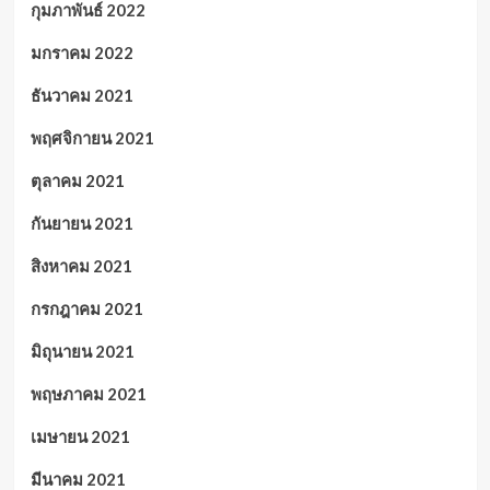
กุมภาพันธ์ 2022
มกราคม 2022
ธันวาคม 2021
พฤศจิกายน 2021
ตุลาคม 2021
กันยายน 2021
สิงหาคม 2021
กรกฎาคม 2021
มิถุนายน 2021
พฤษภาคม 2021
เมษายน 2021
มีนาคม 2021