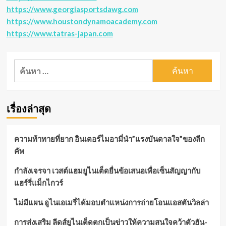
https://www.georgiasportsdawg.com
https://www.houstondynamoacademy.com
https://www.tatras-japan.com
ค้นหา
สำหรับ:
เรื่องล่าสุด
ความท้าทายที่ยาก อินเตอร์ไมอามี่นำ”แรงบันดาลใจ”ของลีก
คัพ
กำลังเจรจา เวสต์แฮมยูไนเต็ดยื่นข้อเสนอเพื่อเซ็นสัญญากับ
แฮร์รี่แม็กไกวร์
ไม่มีแผน อูไนเอเมรี่ได้มอบตำแหน่งการถ่ายโอนแอสตันวิลล่า
การส่งเสริม ลีดส์ยูไนเต็ดตกเป็นข่าวให้ความสนใจคว้าตัวฮัน-