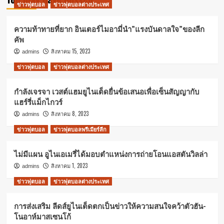
ข่าวฟุตบอล
ข่าวฟุตบอลต่างประเทศ
ความท้าทายที่ยาก อินเตอร์ไมอามี่นำ”แรงบันดาลใจ”ของลีก
คัพ
สิงหาคม 15, 2023
admins
ข่าวฟุตบอล
ข่าวฟุตบอลต่างประเทศ
กำลังเจรจา เวสต์แฮมยูไนเต็ดยื่นข้อเสนอเพื่อเซ็นสัญญากับ
แฮร์รี่แม็กไกวร์
สิงหาคม 8, 2023
admins
ข่าวฟุตบอล
ข่าวฟุตบอลพรีเมียร์ลีก
ไม่มีแผน อูไนเอเมรี่ได้มอบตำแหน่งการถ่ายโอนแอสตันวิลล่า
สิงหาคม 1, 2023
admins
ข่าวฟุตบอล
ข่าวฟุตบอลต่างประเทศ
การส่งเสริม ลีดส์ยูไนเต็ดตกเป็นข่าวให้ความสนใจคว้าตัวฮัน-
โนอาห์มาสเซนโก้