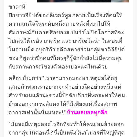
ซาลาห์
ปีกชาวอียิปต์ของ ลิเวอร์พูล กลายเป็นเรื่องที่คนให้
ความสนใจในระดับหนึ่ง ภายหลังที่เขาไปให้
สัมภาษณ์กับ อาส สื่อของสเปนว่าไม่ปิดโอกาสที่จะ
ไปเล่นให้ เรอัล มาดริด และ บาร์เซโลน่า ในตอนที่
โมฮาเหม็ด อบูตริก้า อดีตสหายร่วมกลุ่มชาติอียิปต์
ของ ก็พูดว่าปีกคนที่ใครๆก็รู้จักกำลังไม่มีความสุข
กับสถานการณ์ของตัวเอง เยอะแค่ไหนด้วย
คล็อปป์ เผยว่า “เราสามารถมองหาเหตุผลได้อยู่
เสมอถ้าพวกเราอยากจะทำอย่างใดอย่างหนึ่ง แต่
สำหรับผมแล้วน่ะช่วงนี้ปัจจัยเดียวที่พอจะทำให้คน
ย้ายออกจาก หงส์แดง ได้ก็มีเพียงแค่เรื่องสภาพ
อากาศเท่านั้นนั่นแหละ!”
บ้านผลบอลทุกลีก
“มันจะมีเหตุผลอะไรอีกที่จะทำให้คนยอมย้ายออก
จากกลุ่มในตอนนี้ ? นี่เป็นหนึ่งในสโมสรที่ใหญ่ที่สุด