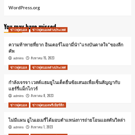
WordPress.org
You may have missed
ข่าวฟุตบอล
ข่าวฟุตบอลต่างประเทศ
ความท้าทายที่ยาก อินเตอร์ไมอามี่นำ”แรงบันดาลใจ”ของลีก
คัพ
สิงหาคม 15, 2023
admins
ข่าวฟุตบอล
ข่าวฟุตบอลต่างประเทศ
กำลังเจรจา เวสต์แฮมยูไนเต็ดยื่นข้อเสนอเพื่อเซ็นสัญญากับ
แฮร์รี่แม็กไกวร์
สิงหาคม 8, 2023
admins
ข่าวฟุตบอล
ข่าวฟุตบอลพรีเมียร์ลีก
ไม่มีแผน อูไนเอเมรี่ได้มอบตำแหน่งการถ่ายโอนแอสตันวิลล่า
สิงหาคม 1, 2023
admins