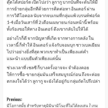
ตุ๊ตโต้สปอร์ต เปิดโปงว่า ลูกากู บากบั่นที่จะดันให้มี
การย้ายกลุ่มอีกทีด้วยการติดต่อหา อินเตอร์ ผ่าน
การวิดีโอคอล นับจากจบเกมที่กลุ่มแพ้ เบรนท์ฟอร์ด
1-4 เมื่อวันเสาร์ที่ 2 เดือนเมษายน ก่อนหน้านี้ พร้อม
ทั้งร้องขอให้ทาง อินเตอร์ ดึงเขากลับไปให้ได้
อย่างไรก็ดี จากปัญหาที่เกิด จากทางการคลัง ใน
เวลานี้ ก็ทำให้ อินเตอร์ แจ้งกับจอมบุก ชาวเบลเยียม
ไปว่าอย่างยิ่งที่สุด พวกเขาทำเป็น เพียงแต่คำ
แนะนำ แบบยืมตัวเพียงแค่นั้น
ช่วงเวลาที่ เชลซี ก็บางครั้งอาจจะ จำต้องคอย
ให้การซื้อ-ขายกลุ่มมัน เสร็จสมบูรณ์ก่อน ถึงจะค่อย
ตกลงใจได้ว่า ลูกากู จะยังได้อยู่กับ กลุ่มถัดไปรึเปล่า
Post
Previous:
มีโอกาสมั้ย สำหรับทาคุมิมินามิโนะที่ไม่ได้ลงเล่น 7 เกม