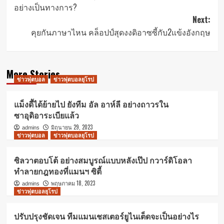
navigation
อย่างเป็นทางการ?
Next:
คุยกันภาษาไหน คล็อปป์สุดงงดิอาซซี้กับ2แข้งอังกฤษ
More Stories
ข่าวฟุตบอล
ข่าวฟุตบอลยุโรป
แม็งดี้ได้ย้ายไป ยังทีม อัล อาห์ลี อย่างถาวรใน
ซาอุดิอาระเบียแล้ว
มิถุนายน 29, 2023
admins
ข่าวฟุตบอล
ข่าวฟุตบอลยุโรป
ซิลวาตอบโต้ อย่างสมบูรณ์แบบหลังเป๊ป กวาร์ดิโอลา
ทำลายกฎทองที่แมนฯ ซิตี้
พฤษภาคม 18, 2023
admins
ข่าวฟุตบอลยุโรป
ปรับปรุงชัดเจน ทีมแมนเชสเตอร์ยูไนเต็ดจะเป็นอย่างไร