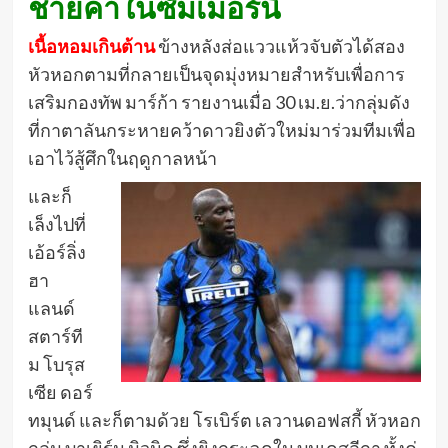
ชายคาในซัมเมอร์นี้
เนื้อหอมเกินต้าน
ข้างหลังส่อแววแห้วจับตัวได้สอง
หัวหอกตามที่กลายเป็นจุดมุ่งหมายสำหรับเพื่อการ
เสริมกองทัพ มาร์ก้า รายงานเมื่อ 30 เม.ย.ว่ากลุ่มดัง
ที่กาตาลันกระหายคว้าดาวยิงตัวใหม่มาร่วมทีมเพื่อ
เอาไว้สู้ศึกในฤดูกาลหน้า
และก็
เล็งไปที่
เอ้อร์ลิ่ง
ฮา
แลนด์
สตาร์ที
ม โบรุส
เซีย ดอร์
ทมุนด์ และก็ตามด้วย โรเบิร์ต เลวานดอฟสกี้ หัวหอก
กลุ่ม บาเยิร์น มิวนิค ซึ่งยิงกระฉูดใน บุนเดสลีกา ทั้งคู่