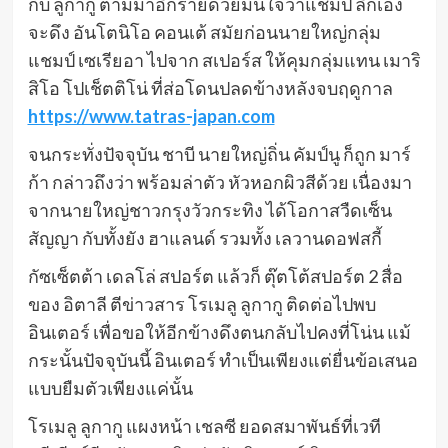
กับ ลูกากู ตามมาอีกรายด้วยมั่นใจว่าแชมป์ ลีกเอิง
จะดึง อันโตนิโอ คอนเต้ สมัยก่อนนายใหญ่กลุ่ม
แชมป์ เซเรียอา ไปจาก สเปอร์ส ให้คุมกลุ่มแทน เมาริ
สิโอ โปเช็ตติโน่ ที่ส่อโดนปลดข้างหลังจบฤดูกาล
https://www.tatras-japan.com
จนกระทั่งปัจจุบัน ชาบี นายใหญ่ถิ่น คัมป์นู ก็ถูก มาร์
ก้า กล่าวถึงว่า พร้อมล่าตัว หัวหอกผิวสีด้วย เนื่องมา
จากนายใหญ่ชาวกรุงวัวกระทิง ได้โอกาสวืดเซ็น
สัญญา กับทั้งยัง ฮาแลนด์ รวมทั้ง เลวานดอฟสกี้
กัซเซ็ตต้า เดลโล่ สปอร์ต แล้วก็ ตุ๊ตโต้สปอร์ต 2 สื่อ
ของ อิตาลี ตีข่าวสาร โรเมลู ลูกากู ติดต่อไปพบ
อินเตอร์ เพื่อขอให้อีกข้างดึงตนกลับไปคงที่โน่น แม้
กระนั้นปัจจุบันนี้ อินเตอร์ ทำเป็นเพียงแต่ยื่นข้อเสนอ
แบบยืมตัวเพียงแค่นั้น
โรเมลู ลูกากู แผงหน้า เชลซี ยอดสมาพันธ์ที่เวที