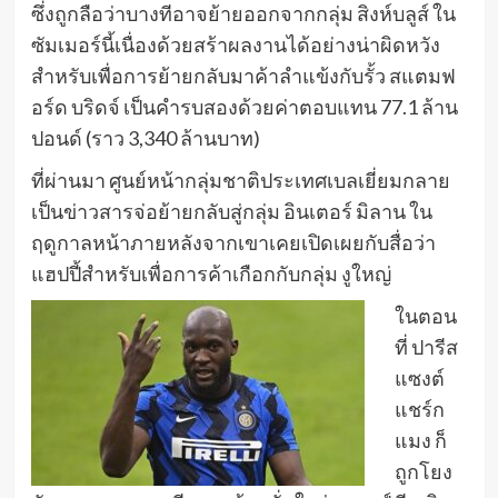
ซึ่งถูกลือว่าบางทีอาจย้ายออกจากกลุ่ม สิงห์บลูส์ ใน
ซัมเมอร์นี้เนื่องด้วยสร้าผลงานได้อย่างน่าผิดหวัง
สำหรับเพื่อการย้ายกลับมาค้าลำแข้งกับรั้ว สแตมฟ
อร์ด บริดจ์ เป็นคำรบสองด้วยค่าตอบแทน 77.1 ล้าน
ปอนด์ (ราว 3,340 ล้านบาท)
ที่ผ่านมา ศูนย์หน้ากลุ่มชาติประเทศเบลเยี่ยมกลาย
เป็นข่าวสารจ่อย้ายกลับสู่กลุ่ม อินเตอร์ มิลาน ใน
ฤดูกาลหน้าภายหลังจากเขาเคยเปิดเผยกับสื่อว่า
แฮปปี้สำหรับเพื่อการค้าเกือกกับกลุ่ม งูใหญ่
ในตอน
ที่ ปารีส
แซงต์
แชร์ก
แมง ก็
ถูกโยง