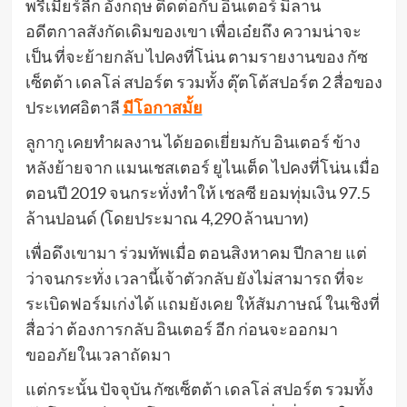
พรีเมียร์ลีก อังกฤษ ติดต่อกับ อินเตอร์ มิลาน
อดีตกาลสังกัดเดิมของเขา เพื่อเอ๋ยถึง ความน่าจะ
เป็น ที่จะย้ายกลับ ไปคงที่โน่น ตามรายงานของ กัซ
เซ็ตต้า เดลโล่ สปอร์ต รวมทั้ง ตุ๊ตโต้สปอร์ต 2 สื่อของ
ประเทศอิตาลี
มีโอกาสมั้ย
ลูกากู เคยทำผลงาน ได้ยอดเยี่ยมกับ อินเตอร์ ข้าง
หลังย้ายจาก แมนเชสเตอร์ ยูไนเต็ด ไปคงที่โน่น เมื่อ
ตอนปี 2019 จนกระทั่งทำให้ เชลซี ยอมทุ่มเงิน 97.5
ล้านปอนด์ (โดยประมาณ 4,290 ล้านบาท)
เพื่อดึงเขามา ร่วมทัพเมื่อ ตอนสิงหาคม ปีกลาย แต่
ว่าจนกระทั่ง เวลานี้เจ้าตัวกลับ ยังไม่สามารถ ที่จะ
ระเบิดฟอร์มเก่งได้ แถมยังเคย ให้สัมภาษณ์ ในเชิงที่
สื่อว่า ต้องการกลับ อินเตอร์ อีก ก่อนจะออกมา
ขออภัยในเวลาถัดมา
แต่กระนั้น ปัจจุบัน กัซเซ็ตต้า เดลโล่ สปอร์ต รวมทั้ง