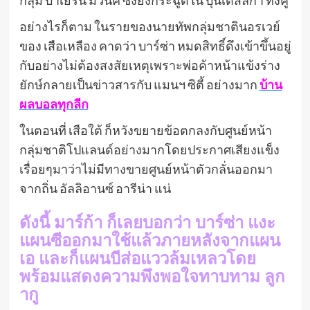
อย่างไรก็ตาม ในรายของนายทัพกลุ่มชาตินอรเวย์
ของ เสือเหลือง คาดว่า บาร์ซ่า หมดสิทธิ์ดึงเข้าขึ้นอยู่
กับอย่างไม่ต้องสงสัยเหตุเพราะพ่อค้าหน้าแข้งร่าง
ยักษ์กลายเป็นข่าวสารกับ แมนฯ ซิตี้ อย่างมาก
บ้าน
ผลบอลทุกลีก
ในตอนที่ เสือใต้ ก็หวังขยายข้อตกลงกับศูนย์หน้า
กลุ่มชาติโปแลนด์อย่างมากโดยประกาศเสียงแข็ง
เรื่อยๆมาว่าไม่มีทางขายศูนย์หน้าตัวกลั่นออกมา
จากถิ่น อัลลิอานซ์ อารีน่า แน่
ดังนี้ มาร์ก้า ก็เลยบอกว่า บาร์ซ่า แงะ
แผนซีออกมาใช้แล้วภายหลังจากแผน
เอ และก็แผนบีส่อแววล้มเหลวโดย
พร้อมแสดงความพึงพอใจทาบทาม ลูก
ากู