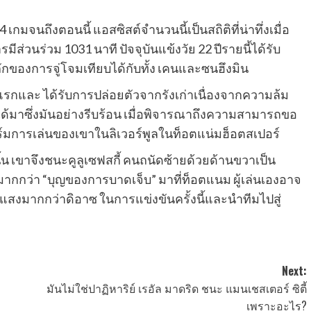
กมจนถึงตอนนี้ แอสซิสต์จำนวนนี้เป็นสถิติที่น่าทึ่งเมื่อ
ส่วนร่วม 1031 นาที ปัจจุบันแข้งวัย 22 ปีรายนี้ได้รับ
ลักของการจู่โจมเทียบได้กับทั้ง เคนและซนฮึงมิน
รกและ ได้รับการปล่อยตัวจากรังเก่าเนื่องจากความล้ม
ด้มาซึ่งมันอย่างรีบร้อน เมื่อพิจารณาถึงความสามารถขอ
อร์มการเล่นของเขาในลิเวอร์พูลในท็อตแน่มฮ็อตสเปอร์
ั้น เขาจึงชนะคูลูเซฟสกี้ คนถนัดซ้ายด้วยด้านขวาเป็น
กกว่า “บุญของการบาดเจ็บ” มาที่ท็อตแนม ผู้เล่นเองอาจ
งแสงมากกว่าดิอาซ ในการแข่งขันครั้งนี้และนำทีมไปสู่
Next:
มันไม่ใช่ปาฏิหาริย์ เรอัล มาดริด ชนะ แมนเชสเตอร์ ซิตี้
เพราะอะไร?