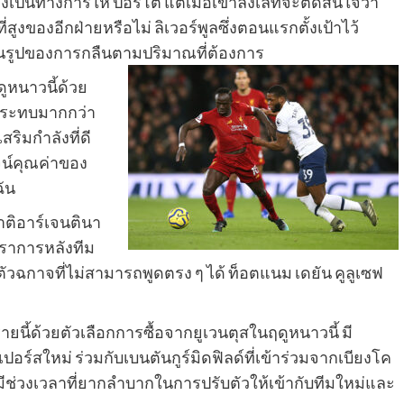
เป็นทางการให้ ปอร์โต้ แต่เมื่อเขาลังเลที่จะตัดสินใจว่า
ูงของอีกฝ่ายหรือไม่ ลิเวอร์พูลซึ่งตอนแรกตั้งเป้าไว้
ต้ ในรูปของการกลืนตามปริมาณที่ต้องการ
ดูหนาวนี้ด้วย
ลกระทบมากกว่า
สริมกำลังที่ดี
ูจน์คุณค่าของ
ฉัน
าติอาร์เจนตินา
ปราการหลังทีม
ัตรูตัวฉกาจที่ไม่สามารถพูดตรง ๆ ได้ ท็อตแนม เดยัน คูลูเซฟ
รายนี้ด้วยตัวเลือกการซื้อจากยูเวนตุสในฤดูหนาวนี้ มี
อร์สใหม่ ร่วมกับเบนตันกูร์มิดฟิลด์ที่เข้าร่วมจากเบียงโค
ามีช่วงเวลาที่ยากลำบากในการปรับตัวให้เข้ากับทีมใหม่และ