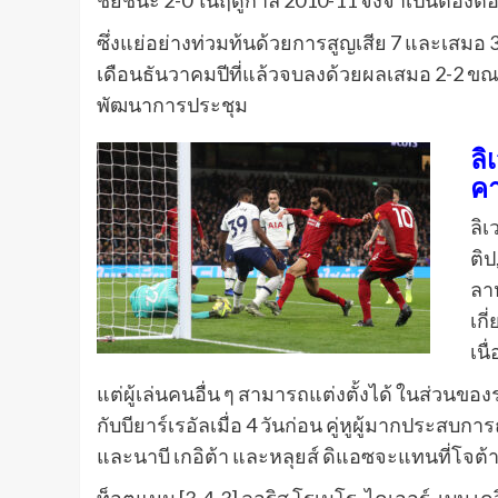
ชัยชนะ 2-0 ในฤดูกาล 2010-11 จึงจำเป็นต้องต่อส
ซึ่งแย่อย่างท่วมท้นด้วยการสูญเสีย 7 และเสมอ 3 
เดือนธันวาคมปีที่แล้วจบลงด้วยผลเสมอ 2-2 ขณะ
พัฒนาการประชุม
ลิ
คา
ลิเ
ติป
ลาห
เกี
เน
แต่ผู้เล่นคนอื่น ๆ สามารถแต่งตั้งได้ ในส่วนของ
กับบียาร์เรอัลเมื่อ 4 วันก่อน คู่หูผู้มากป
และนาบี เกอิต้า และหลุยส์ ดิแอซจะแทนที่โจต้า