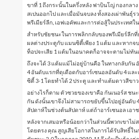
ขาที่ 1 ถึงกระนั้นในครึ่งหลัง ฟาบินโญ่ กองกลาง
สเปนออกไป และเมื่อมันจบลง ทั้งสองเผ่าพันธุ์รวม
พรีเมียร์ลีก, เอฟเอคัพและการต่อสู้ในประเทศใ
สำหรับชัยชนะในการพลิกกลับของพรีเมียร์ลีกที่
ผลต่างประตูกับ แมนซิตี้เพียง 1 แต้ม และหากจบ
ท็อปจะเสีย 1 แต้มในอนาคตก็อาจจะตามไม่ทั
ถึงจะได้ 3 แต้มแม้ไม่อยู่บ้านคือ ในทางกลับกัน 
4 อันดับแรกที่ดุเดือดกับอาร์เซนอลอันดับ 4 แล
ซิตี้ 3-1 โดยทำได้ 2 ประตู และทำแต้มดาวสีข
อย่างไรก็ตาม ตัวซวยของเขาคือ กันเนอร์ส ชนะเ
กัน ดังนั้นเขาจึงไม่สามารถขยับขึ้นไปอยู่อันดับ
สัปดาห์ในช่วงต้นสัปดาห์ แต่ถ้าอาร์เซนอล เอา
หลังจากเสมอหรือน้อยกว่าในส่วนนี้พวกเขาไม
โดยตรง คุณ สูญเสียโอกาสในการได้รับสิทธิ์ในกา