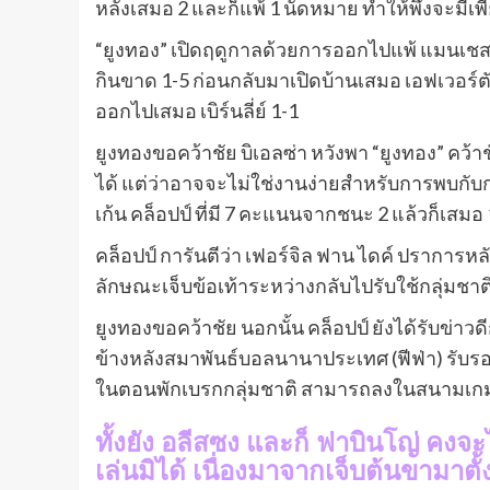
หลังเสมอ 2 และก็แพ้ 1 นัดหมาย ทำให้พึ่งจะมีเพ
“ยูงทอง” เปิดฤดูกาลด้วยการออกไปแพ้ แมนเชสเ
กินขาด 1-5 ก่อนกลับมาเปิดบ้านเสมอ เอฟเวอร์ตั
ออกไปเสมอ เบิร์นลี่ย์ 1-1
ยูงทองขอคว้าชัย บิเอลซ่า หวังพา “ยูงทอง” คว้
ได้ แต่ว่าอาจจะไม่ใช่งานง่ายสำหรับการพบกับก
เก้น คล็อปป์ ที่มี 7 คะแนนจากชนะ 2 แล้วก็เสมอ
คล็อปป์ การันตีว่า เฟอร์จิล ฟาน ไดค์ ปราการห
ลักษณะเจ็บข้อเท้าระหว่างกลับไปรับใช้กลุ่มชา
ยูงทองขอคว้าชัย นอกนั้น คล็อปป์ ยังได้รับข่าวดีก
ข้างหลังสมาพันธ์บอลนานาประเทศ (ฟีฟ่า) รับรอง
ในตอนพักเบรกกลุ่มชาติ สามารถลงในสนามเกมสุ
ทั้งยัง อลีสซง และก็ ฟาบินโญ่ คงจะไ
เล่นมิได้ เนื่องมาจากเจ็บต้นขามาตั้