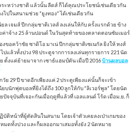
ระหว่างชาติ แล้วนั้น ลีดส์ ก็ได้คุณประโยชน์เช่นเดียวกัน
ะลงไปในสนามช่วย “ยูงทอง” ได้เช่นเดียวกัน
ล เจมส์ ปีกกลุ่มชาติเวลส์ ลงเล่นให้กับ ครั้งแรกด้วย ข้าง
วยค่าจ้าง 25 ล้านปอนด์ ในวันสุดท้ายของตลาดตอนซัมเมอร์
องขอคว้าชัย ซาดิโอ มาเน่ ปีกกลุ่มชาติเซเนกัล ยิงให้ หงส์
ไปแล้วทั้งปวง 98 ประตูจากการลงเล่นทุกรายการ 221 นัด
 ตั้งแต่ย้ายมาจาก เซาธ์แฮมป์ตัน เมื่อปี 2016
บ้านผลบอล
ุกวัย 29 ปี ขาดอีกเพียงแค่ 2 ประตูเพียงแค่นั้นก็จะเข้า
ียบนักฟุตบอลที่ยิงได้ถึง 100 ลูกให้กับ “ลิเวอร์พูล” โดยนัด
ปัจจุบันที่เจอะกันเมื่อฤดูที่แล้วที่ เอลแลนด์ โร้ด เมื่อม.ย. ก็
ปฏิบัติหน้าที่ผู้ตัดสินในสนาม โดยเจ้าตัวเคยลงเป่าเกมของ
ทั้งหมดทั้งปวง และก็ผลออกมาเสมอทั้งยัง 2 นัดหมาย