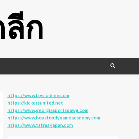
ลีก
https://www.layslonline.com
https://kickersunited.net
https://www.georgiasportsdawg.com
https://www.houstondynamoacademy.com
https://www.tatras-japan.com