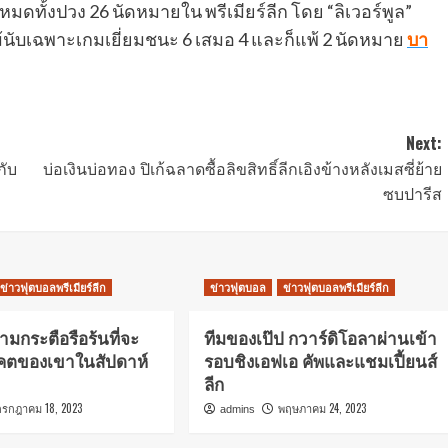
้งหมดทั้งปวง 26 นัดหมายใน พรีเมียร์ลีก โดย “ลิเวอร์พูล”
้นับเฉพาะเกมเยี่ยมชนะ 6 เสมอ 4 และก็แพ้ 2 นัดหมาย
บา
Next:
กับ
บ่อเงินบ่อทอง ปิเก้ฉลาดซื้อลิขสิทธิ์ลีกเอิงข้างหลังเมสซี่ย้าย
ซบปารีส
ข่าวฟุตบอลพรีเมียร์ลีก
ข่าวฟุตบอล
ข่าวฟุตบอลพรีเมียร์ลีก
วามกระตือรือร้นที่จะ
ทีมของเป๊ป กวาร์ดิโอลาผ่านเข้า
คตของเขาในสัปดาห์
รอบชิงเอฟเอ คัพและแชมเปี้ยนส์
ลีก
กรกฎาคม 18, 2023
พฤษภาคม 24, 2023
admins