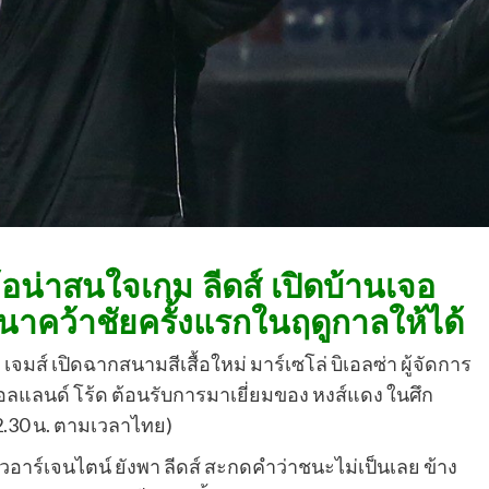
้อน่าสนใจเกม ลีดส์ เปิดบ้านเจอ
ถนาคว้าชัยครั้งแรกในฤดูกาลให้ได้
 เจมส์ เปิดฉากสนามสีเสื้อใหม่ มาร์เซโล่ บิเอลซ่า ผู้จัดการ
ง เอลแลนด์ โร้ด ต้อนรับการมาเยี่ยมของ หงส์แดง ในศึก
 (22.30 น. ตามเวลาไทย)
าร์เจนไตน์ ยังพา ลีดส์ สะกดคำว่าชนะไม่เป็นเลย ข้าง