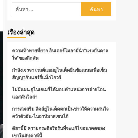
ค้นหา
สำหรับ:
เรื่องล่าสุด
ความท้าทายที่ยาก อินเตอร์ไมอามี่นำ”แรงบันดาล
ใจ”ของลีกคัพ
กำลังเจรจา เวสต์แฮมยูไนเต็ดยื่นข้อเสนอเพื่อเซ็น
สัญญากับแฮร์รี่แม็กไกวร์
ไม่มีแผน อูไนเอเมรี่ได้มอบตำแหน่งการถ่ายโอน
แอสตันวิลล่า
การส่งเสริม ลีดส์ยูไนเต็ดตกเป็นข่าวให้ความสนใจ
คว้าตัวฮัน-โนอาห์มาสเซนโก้
ดิยาบี้มี ความกระตือรือร้นที่จะแก้ไขอนาคตของ
เขาในสัปดาห์นี้