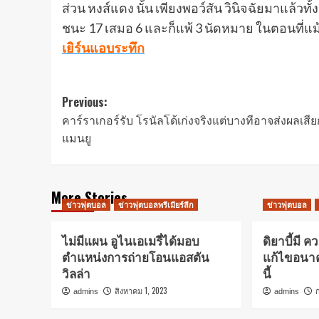
ส่วน หงส์แดง นั้น เพียงพอว์สัน วินิจฉัยมาแล้วทั
ชนะ 17 เสมอ 6 และก็แพ้ 3 นัดหมาย ในตอนที่แม
เยิร์นแอบระทึก
Post
Previous:
คาร์ราเกอร์รับ โรนัลโด้เก่งจริงแต่บางทีอาจส่งผลเสีย
navigation
แมนยู
More Stories
ข่าวฟุตบอล
ข่าวฟุตบอลพรีเมียร์ลีก
ข่าวฟุตบอล
ไม่มีแผน อูไนเอเมรี่ได้มอบ
ดิยาบี้มี ค
ตำแหน่งการถ่ายโอนแอสตัน
แก้ไขอนา
วิลล่า
นี้
สิงหาคม 1, 2023
admins
admins