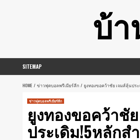
Skip
บ้า
to
content
SITEMAP
HOME
ข่าวฟุตบอลพรีเมียร์ลีก
ยูงทองขอคว้าชัย เจมส์ลุ้นปร
ข่าวฟุตบอลพรีเมียร์ลีก
ยูงทองขอคว้าชัย 
ประเดิม!5หลักสำ