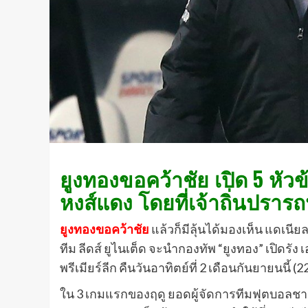
ยูงทองขอคว้าชัย เปิด 5 หัวข
หงส์แดง โดยที่เจ้าถิ่นปราร
ยูงทองขอคว้าชัย
แล้วก็มีลุ้นได้มองเห็น แดเนียล
ทีม ลีดส์ ยูไนเต็ด จะนำกองทัพ “ยูงทอง” เปิดรั
พรีเมียร์ลีก คืนวันอาทิตย์ที่ 2 เดือนกันยายนนี้
ใน 3 เกมแรกของฤดู ยอดผู้จัดการทีมฟุตบอลชาวอ