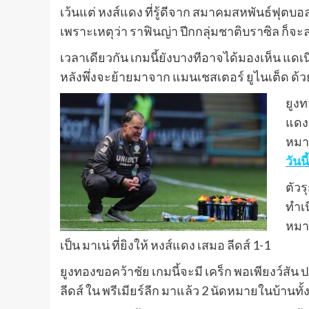
เว้นแต่ หงส์แดง ที่รู้ดีจาก สมาคมสหพันธ์ฟุตบอล
เพราะเหตุว่า ราฟินญ่า ปีกกลุ่มชาติบราซิล ก็จ
เวลาเดียวกัน เกมนี้ยังบางทีอาจได้มองเห็น แดเนีย
หลังพึ่งจะย้ายมาจาก แมนเชสเตอร์ ยูไนเต็ด ด้
ยูงท
แดง 
หมาย
วันนี้
ตัวร
ทำเน
หมาย
เป็น มาเน่ ที่ยิงให้ หงส์แดง เสมอ ลีดส์ 1-1
ยูงทองขอคว้าชัย เกมนี้จะมี เคร็ก พอเพียงว์สัน 
ลีดส์ ใน พรีเมียร์ลีก มาแล้ว 2 นัดหมายในบ้าน