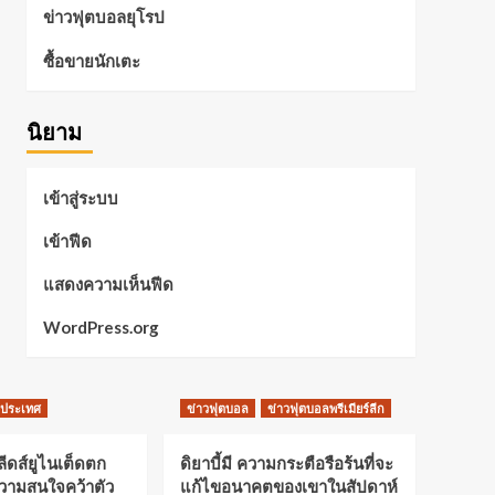
ข่าวฟุตบอลยุโรป
ซื้อขายนักเตะ
นิยาม
เข้าสู่ระบบ
เข้าฟีด
แสดงความเห็นฟีด
WordPress.org
งประเทศ
ข่าวฟุตบอล
ข่าวฟุตบอลพรีเมียร์ลีก
ลีดส์ยูไนเต็ดตก
ดิยาบี้มี ความกระตือรือร้นที่จะ
ความสนใจคว้าตัว
แก้ไขอนาคตของเขาในสัปดาห์