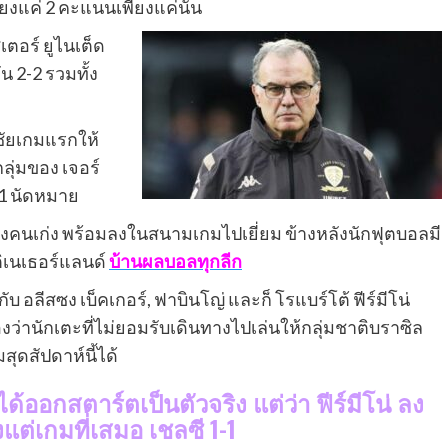
ียงแค่ 2 คะแนนเพียงแค่นั้น
ตอร์ ยูไนเต็ด
น 2-2 รวมทั้ง
าชัยเกมแรกให้
ลุ่มของ เจอร์
 1 นัดหมาย
ลังคนเก่ง พร้อมลงในสนามเกมไปเยี่ยม ข้างหลังนักฟุตบอลมี
ติเนเธอร์แลนด์
บ้านผลบอลทุกลีก
ับ อลีสซง เบ็คเกอร์, ฟาบินโญ่ และก็ โรแบร์โต้ ฟีร์มีโน่
ว่านักเตะที่ไม่ยอมรับเดินทางไปเล่นให้กลุ่มชาติบราซิล
ดสัปดาห์นี้ได้
ด้ออกสตาร์ตเป็นตัวจริง แต่ว่า ฟีร์มีโน่ ลง
งแต่เกมที่เสมอ เชลซี 1-1