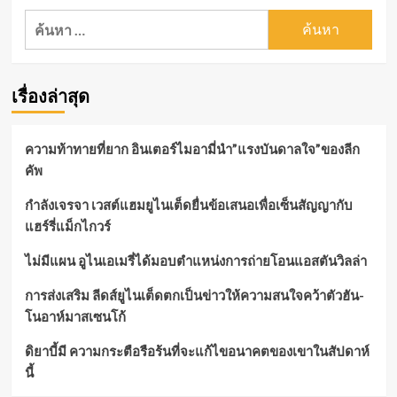
ค้นหา
สำหรับ:
เรื่องล่าสุด
ความท้าทายที่ยาก อินเตอร์ไมอามี่นำ”แรงบันดาลใจ”ของลีก
คัพ
กำลังเจรจา เวสต์แฮมยูไนเต็ดยื่นข้อเสนอเพื่อเซ็นสัญญากับ
แฮร์รี่แม็กไกวร์
ไม่มีแผน อูไนเอเมรี่ได้มอบตำแหน่งการถ่ายโอนแอสตันวิลล่า
การส่งเสริม ลีดส์ยูไนเต็ดตกเป็นข่าวให้ความสนใจคว้าตัวฮัน-
โนอาห์มาสเซนโก้
ดิยาบี้มี ความกระตือรือร้นที่จะแก้ไขอนาคตของเขาในสัปดาห์
นี้