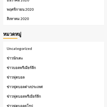
พฤศจิกายน 2020
สิงหาคม 2020
หมวดหมู่
Uncategorized
ข่าวนักเตะ
ข่าวบอลพรีเมียร์ลีก
ข่าวฟุตบอล
ข่าวฟุตบอลต่างประเทศ
ข่าวฟุตบอลพรีเมียร์ลีก
ข่าวฟุตบอลยุโรป