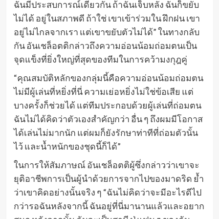
ฉันมีประสบการณ์เดียวกัน ถ้าฉันเจ็บหลัง ฉันก็ขยับ
ไม่ได้ อยู่ในสภาพดี ถ้าใช่ เขาเข้าร่วมใน ฝึกฝน เขา
อยู่ไม่ไกลจากเรา แต่เขาขยับตัวไม่ได้” ในทางกลับ
กัน อันเชล็อตติกล่าวถึงความอ่อนน้อมถ่อมตนเป็น
จุดแข็งที่ยิ่งใหญ่ที่สุดของทีมในการคว้ามงกุฎคู่
“คุณสมบัติหลักของกลุ่มนี้คือความอ่อนน้อมถ่อมตน
ไม่มีผู้เล่นที่หยิ่งที่นี่ ความเย่อหยิ่งไม่ใช่ข้อเสีย แต่
บางครั้งก็ช่วยได้ แต่ทีมประกอบด้วยผู้เล่นที่ถ่อมตน
ฉันไม่ได้คิดว่าตัวเองสำคัญกว่า อื่น ๆ ถึงผมมีโอกาส
ได้เล่นไม่มากนัก แต่ผมก็ยังรักษาท่าทีที่ถ่อมตัวนั้น
ไว้ และน้ำหนักของชุดนี้ก็ได้”
ในการให้สัมภาษณ์ อันเชล็อตติผู้ซึ่งกล่าวว่าเขาจะ
ยุติอาชีพการเป็นผู้นำด้วยการจากไปของมาดริด ย้ำ
ว่าเขาคิดอย่างนั้นจริง ๆ “ฉันไม่คิดว่าจะมีอะไรดีไป
กว่ารอฉันหลังจากนี้ ฉันอยู่ที่นี่มานานแล้วและอยาก