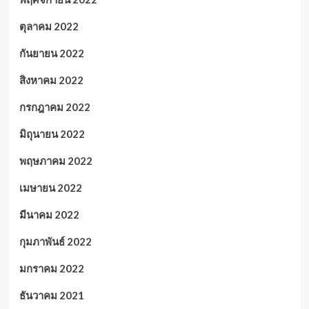
ตุลาคม 2022
กันยายน 2022
สิงหาคม 2022
กรกฎาคม 2022
มิถุนายน 2022
พฤษภาคม 2022
เมษายน 2022
มีนาคม 2022
กุมภาพันธ์ 2022
มกราคม 2022
ธันวาคม 2021