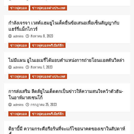
ข่าวฟุตบอล
ข่าวฟุตบอลต่างประเทศ
กำลังเจรจา เวสต์แฮมยูไนเต็ดยื่นข้อเสนอเพื่อเซ็นสัญญากับ
แฮร์รี่แม็กไกวร์
สิงหาคม 8, 2023
admins
ข่าวฟุตบอล
ข่าวฟุตบอลพรีเมียร์ลีก
ไม่มีแผน อูไนเอเมรี่ได้มอบตำแหน่งการถ่ายโอนแอสตันวิลล่า
สิงหาคม 1, 2023
admins
ข่าวฟุตบอล
ข่าวฟุตบอลต่างประเทศ
การส่งเสริม ลีดส์ยูไนเต็ดตกเป็นข่าวให้ความสนใจคว้าตัวฮัน-
โนอาห์มาสเซนโก้
กรกฎาคม 25, 2023
admins
ข่าวฟุตบอล
ข่าวฟุตบอลพรีเมียร์ลีก
ดิยาบี้มี ความกระตือรือร้นที่จะแก้ไขอนาคตของเขาในสัปดาห์