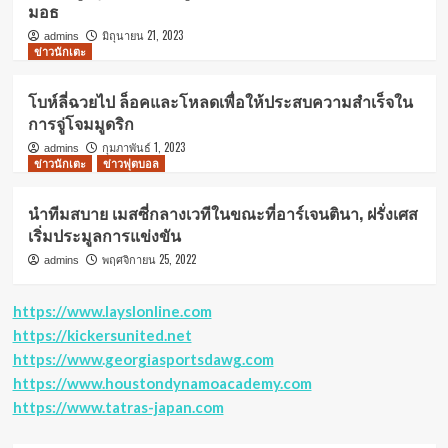
มอธ
มิถุนายน 21, 2023
admins
ข่าวนักเตะ
โบห์ลี่ฉวยไป ล็อคและโหลดเพื่อให้ประสบความสำเร็จใน
การจู่โจมมูดริก
กุมภาพันธ์ 1, 2023
admins
ข่าวนักเตะ
ข่าวฟุตบอล
นำทีมสบาย เมสซี่กลางเวทีในขณะที่อาร์เจนตินา, ฝรั่งเศส
เริ่มประมูลการแข่งขัน
พฤศจิกายน 25, 2022
admins
https://www.layslonline.com
https://kickersunited.net
https://www.georgiasportsdawg.com
https://www.houstondynamoacademy.com
https://www.tatras-japan.com