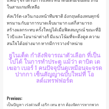
ในสามเกมที่เหลือ
คัลเวิร์ต-เลวิน กองหน้าทีมชาติ อังกฤษต้องทนทุกข์
ทรมาน กับอาการบาดเจ็บมามาก แต่ก็สามารถ
สร้างผลกระทบ ครั้งใหญ่ได้เมื่อฟิตสมบูรณ์ ขณะที่อิ
โวบี และโอนาน่าต่างก็ มีแนวโน้มที่จะดึงดูด ความ
สนใจได้อย่างมาก หากมีการวางจำหน่าย
ยูไนเต็ด กำลังพิจารณาตัวเลือก ที่เป็น
ไปได้ ในการทำประตู แม้ว่า ดาบิด เด
เฆอา เบอร์ 1 คนปัจจุบันดูเหมือนจะจรด
ปากกา เซ็นสัญญาฉบับใหม่ที่ โอ
ลด์แทรฟฟอร์ด
Post
Previous:
เป็นปัญหา เร่งด่วนที่ เอริก เทน ฮาก ต้องจัดการหากพวก
navigation