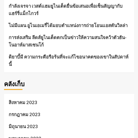
กำลังเจรจา เวสต์แฮมยูไนเต็ดยื่นข้อเสนอเพื่อเซ็นสัญญากับ
แฮร์รี่แม็กไกวร์
ไม่มีแผน อูไนเอเมรี่ได้มอบตำแหน่งการถ่ายโอนแอสตันวิลล่า
การส่งเสริม ลีดส์ยูไนเต็ดตกเป็นข่าวให้ความสนใจคว้าตัวฮัน-
โนอาห์มาสเซนโก้
ดิยาบี้มี ความกระตือรือร้นที่จะแก้ไขอนาคตของเขาในสัปดาห์
นี้
คลังเก็บ
สิงหาคม 2023
กรกฎาคม 2023
มิถุนายน 2023