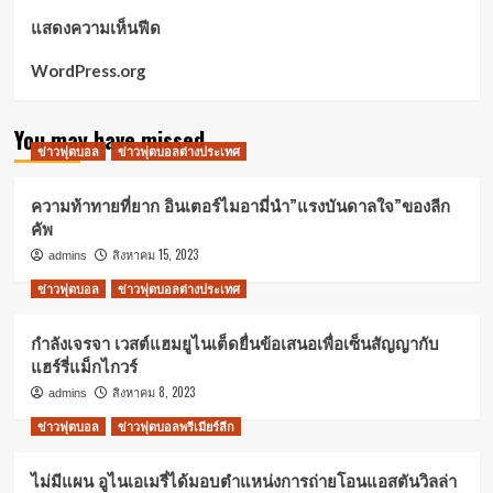
แสดงความเห็นฟีด
WordPress.org
You may have missed
ข่าวฟุตบอล
ข่าวฟุตบอลต่างประเทศ
ความท้าทายที่ยาก อินเตอร์ไมอามี่นำ”แรงบันดาลใจ”ของลีก
คัพ
สิงหาคม 15, 2023
admins
ข่าวฟุตบอล
ข่าวฟุตบอลต่างประเทศ
กำลังเจรจา เวสต์แฮมยูไนเต็ดยื่นข้อเสนอเพื่อเซ็นสัญญากับ
แฮร์รี่แม็กไกวร์
สิงหาคม 8, 2023
admins
ข่าวฟุตบอล
ข่าวฟุตบอลพรีเมียร์ลีก
ไม่มีแผน อูไนเอเมรี่ได้มอบตำแหน่งการถ่ายโอนแอสตันวิลล่า