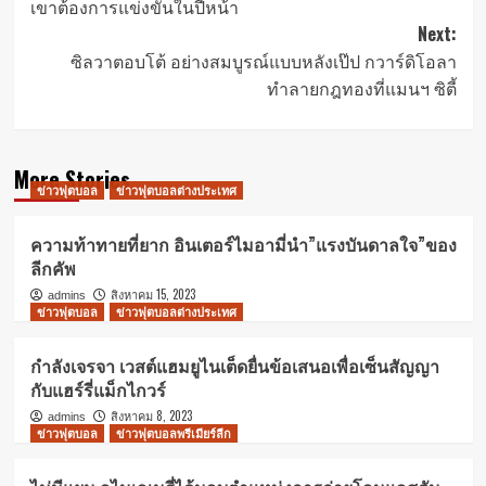
เขาต้องการแข่งขันในปีหน้า
Next:
ซิลวาตอบโต้ อย่างสมบูรณ์แบบหลังเป๊ป กวาร์ดิโอลา
ทำลายกฎทองที่แมนฯ ซิตี้
More Stories
ข่าวฟุตบอล
ข่าวฟุตบอลต่างประเทศ
ความท้าทายที่ยาก อินเตอร์ไมอามี่นำ”แรงบันดาลใจ”ของ
ลีกคัพ
สิงหาคม 15, 2023
admins
ข่าวฟุตบอล
ข่าวฟุตบอลต่างประเทศ
กำลังเจรจา เวสต์แฮมยูไนเต็ดยื่นข้อเสนอเพื่อเซ็นสัญญา
กับแฮร์รี่แม็กไกวร์
สิงหาคม 8, 2023
admins
ข่าวฟุตบอล
ข่าวฟุตบอลพรีเมียร์ลีก