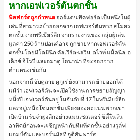
หากเอฟเวอร์ตันตกชั้น
พิคฟอร์ดถูกกำหนด
จอร์แดน พิคฟอร์ด เป็นหนึ่งในผู้
เล่น ที่สามารถย้ายออกจาก เอฟเวอร์ตันหาก สโมสร
ตกชั้น จากพรีเมียร์ลีก จากรายงานของ กลุ่มผู้เล่น
มูลค่า 250 ล้านปอนด์อาจ ถูกขายหากเอฟเวอร์ตัน
ตกชั้น โดยมีโดมินิก คัลเวิร์ต-เลวิน, ดไวท์ แม็คนีล, อ
เล็กซ์ อิโวบี และอมาดู โอนาน่า ที่จะออกจาก
ตำแหน่งเช่นกัน
นอกจากนี้ อับดูลาย ดูกูเร่ ยังสามารถ ย้ายออกได้
แม้ว่า เอฟเวอร์ตัน จะเปิดใช้งาน การขยายสัญญา
หนึ่งปี เอฟเวอร์ตันอยู่ ในอันดับที่ 17 ในพรีเมียร์ลีก
และอยู่เหนือโซนตกชั้น เพียงสองคะแนน พวกเขา
เปิดบ้าน รับจ่าฝูงลีกอย่างแมนเชสเตอร์ ซิตี้ในวัน
อาทิตย์ก่อนจะเผชิญหน้า กับทีมที่ตกชั้น อย่างวูล์ฟ
แฮมป์ตัน และบอร์นมัธที่ กูดิสัน พาร์ค