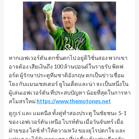
หากเอฟเวอร์ตัน ตกชั้นตกไป อยู่ดิวิชั่นสอง พวกเขา
อาจต้อง เสียเงินถึง 100 ล้านปอนด์ในรายรับ พิคฟ
อร์ด ผู้รักษาประตูทีมชาติอังกฤษ ตกเป็นข่าวเชื่อม
โยง กับแมนเชสเตอร์ ยูไนเต็ดและน่า จะเป็นหนึ่งใน
ผู้เล่นเอฟเวอร์ตัน ที่ประสบปัญหา น้อยที่สุดในการหา
สโมสรใหม่
https://www.themotones.net
ดูกูเร่ และ แมคนีล ทั้งคู่ทำสองประตู ในชัยชนะ 5-1
ของ เอฟเวอร์ตัน เหนือ ไบรท์ตัน เมื่อวันจันทร์ เมื่อ
ฝ่ายของ ไดช์ ทำให้ความหวัง ของยุโรปตกใจ และ
แฟน ๆ จะได้รับการแสดง ที่น่าตื่นเต้นเช่นเดียวกัน