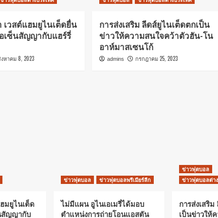
 เวสต์แฮมยูไนเต็ดยื่น
การส่งเสริม ลีดส์ยูไนเต็ดตกเป็น
่อเซ็นสัญญากับแฮร์รี่
ข่าวให้ความสนใจคว้าตัวฮัน-โน
อาห์มาสเซนโก้
สิงหาคม 8, 2023
กรกฎาคม 25, 2023
admins
ข่าวฟุตบอล
ข่าวฟุตบอล
ข่าวฟุตบอลพรีเมียร์ลีก
ข่าวฟุตบอลต่า
แฮมยูไนเต็ด
ไม่มีแผน อูไนเอเมรี่ได้มอบ
การส่งเสริม 
็นสัญญากับ
ตำแหน่งการถ่ายโอนแอสตัน
เป็นข่าวให้