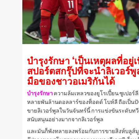
บํารุงรักษา ‘เป็นเหตุผลที่อย
สปอร์ตสกรุ๊ปที่จะนําลิเวอร
มือของชาวอเมริกันได้
บํารุงรักษา
ความล้มเหลวของยูโรเปี้ยน ซูเปอร์ลี
หลายพันล้านดอลลาร์ของท็อดด์ โบห์ลี ถือเป็นปั
ขายลิเวอร์พูลในวันจันทร์นี้ การแข่งขันระดับทวี
สนับสนุนอย่างมากจากลิเวอร์พูล
และมันก็พังทลายลงพร้อมกับการขายสิงห์บลูส์มูล