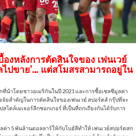
ู่เบื้องหลังการตัดสินใจของ เฟนเวย์
์พูลไปขาย’… แต่สโมสรสามารถอยู่ใน
กที่นําโดยชาวอเมริกันในปี 2021 และการซื้อเชลซีมูลค่า
จจัยสําคัญในการตัดสินใจของเฟนเวย์ สปอร์ตส์ กรุ๊ปที่จะ
ปสไตล์เมเจอร์ลีกซอกเกอร์ ที่เป็นที่ถกเถียงกันได้รับการ
ค่า 5 พันล้านดอลลาร์ให้กับโบฮ์ลีทําให้ เฟนเวย์สปอร์ตสก