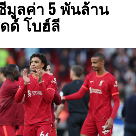
ูลค่า 5 พันล้าน
ดด์ โบฮ์ลี