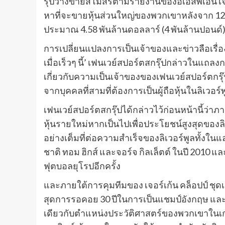
รุ๊ปวางขายสโมสรตามรายงานของอีเอสพีเอ็น เจ้
หาที่จะขายหุ้นส่วนใหญ่ของพวกเขาหลังจาก 12
ประมาณ 4.58 พันล้านดอลลาร์ (4 พันล้านปอนด์
การเปลี่ยนแปลงการเป็นเจ้าของและข่าวลือเรื่อ
เมื่อเร็วๆ นี้’ เฟนเวย์สปอร์ตสกรุ๊ปกล่าวในแถลง
เกี่ยวกับความเป็นเจ้าของของเฟนเวย์สปอร์ตกรุ๊
จากบุคคลที่สามที่ต้องการเป็นผู้ถือหุ้นในลิเวอร์พ
เฟนเวย์สปอร์ตสกรุ๊ปได้กล่าวไว้ก่อนหน้านี้ว่าภ
หุ้นรายใหม่หากเป็นไปเพื่อประโยชน์สูงสุดของลิ
อย่างเต็มที่ต่อความสําเร็จของลิเวอร์พูลทั้งใ
ชาติ ทอม ฮิกส์ และจอร์จ กิลเล็ตต์ ในปี 2010 แ
ฟุตบอลยุโรปอีกครั้ง
และภายใต้การคุมทีมของ เจอร์เก้น คล็อปป์ ชุดเ
สุดการรอคอย 30 ปีในการเป็นแชมป์อังกฤษ และคว
เดียวกับตําแหน่งประวัติศาสตร์ของพวกเขาใน