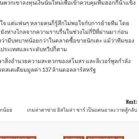
นพวกเขาลงทุนเงินนั้นใหม่เพื่อเข้าควบคุมทีมฮอกกี้น้ําแข็ง
าตกใจ แต่แฟนๆ หลายคนก็รู้สึกไม่พอใจกับการย้ายทีม โดย
ห่างไกลจากความราบรื่นในช่วงไม่กี่ปีที่ผ่านมา ก่อน
มองว่ามีบทบาทน้อยกว่าในตลาดซื้อขายนักเตะ แม้ว่าทีมของ
นประเทศและระดับทวีปก็ตาม
ักษาสิ่งอํานวยความสะดวกของสโมสร และลิเวอร์พูลกําลัง
รดสเตเดียมมูลค่า 137 ล้านดอลลาร์สหรัฐ
Next:
็กน้อย
เกมล่าตาข่าย อิสไมล่า ซาร์ เป็นแตนอาละวาดสู้กลับ
ข่าวฟุตบอลต่างประเทศ
ข่าวฟุตบอล
ข่าวฟุตบอลต่างประเทศ