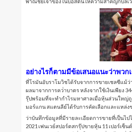
พาณิชย์เจ้าของในบอสตันให้ความสําคัญกับลิเว
อย่างไรก็ตามมีข้อเสนอแนะว่าพวกเ
ที่โรมันอับราโมวิชได้รับจากการขายเชลซีแม้
ผลมาจากการคว่ําบาตร หลังจากใช้เงินเพียง 344 
รุ๊ปพร้อมที่จะทํากําไรมหาศาลเมื่อหุ้นส่วนใหญ่ถู
มอร์แกน สแตนลีย์ได้รับการคัดเลือกและแหล่งข่
ว่าบันทึกข้อมูลที่มีรายละเอียดการขายที่เป็นไป
2021 เฟนเวย์สปอร์ตสกรุ๊ปขายหุ้น 11 เปอร์เซ็นต