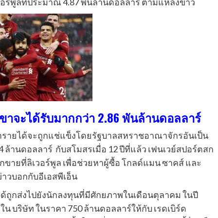
อร์พูลที่ประมาณ 4.87 พันล้านดอลลาร์ ตามแหล่งข่าว
ขาจะได้รับมากกว่า 2.86 พันล้านดอลลาร์
ว่ารายได้จะถูกแช่แข็งโดยรัฐบาลสหราชอาณาจักรอันเป็น
ล้านดอลลาร์ กับสโมสรเมื่อ 12 ปีที่แล้ว เฟนเวย์สปอร์ตสก
กขายที่ลิเวอร์พูล เพื่อช่วยหาผู้ซื้อ โกลด์แมน ซาคส์ และ
าวบอกกับอีเอสพีเอ็น
ได้ถูกส่งไปยังนักลงทุนที่มีศักยภาพในเดือนตุลาคม ในปี
์ใน บริษัท ในราคา 750 ล้านดอลลาร์ให้กับ เรดเบิร์ด