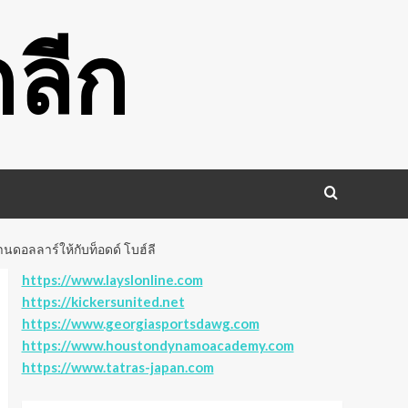
ลีก
านดอลลาร์ให้กับท็อดด์ โบฮ์ลี
https://www.layslonline.com
https://kickersunited.net
https://www.georgiasportsdawg.com
https://www.houstondynamoacademy.com
https://www.tatras-japan.com