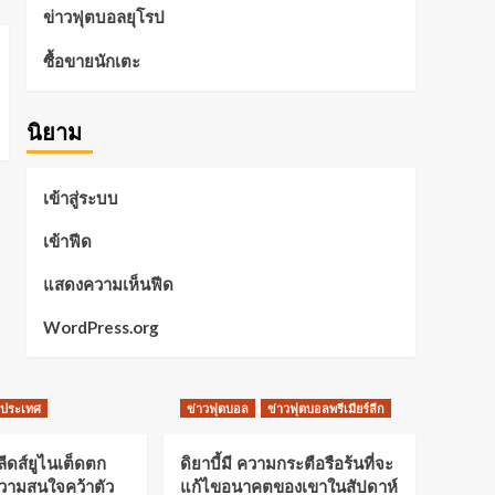
ข่าวฟุตบอลยุโรป
ซื้อขายนักเตะ
นิยาม
เข้าสู่ระบบ
เข้าฟีด
แสดงความเห็นฟีด
WordPress.org
งประเทศ
ข่าวฟุตบอล
ข่าวฟุตบอลพรีเมียร์ลีก
ลีดส์ยูไนเต็ดตก
ดิยาบี้มี ความกระตือรือร้นที่จะ
ความสนใจคว้าตัว
แก้ไขอนาคตของเขาในสัปดาห์