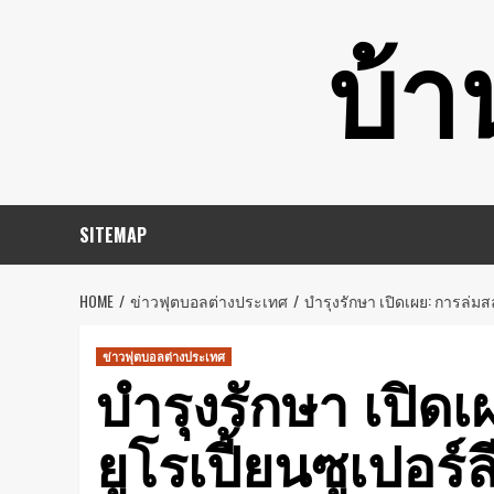
Skip
บ้า
to
content
SITEMAP
HOME
ข่าวฟุตบอลต่างประเทศ
บํารุงรักษา เปิดเผย: การล่ม
ข่าวฟุตบอลต่างประเทศ
บํารุงรักษา เปิ
ยูโรเปี้ยนซูเปอร์