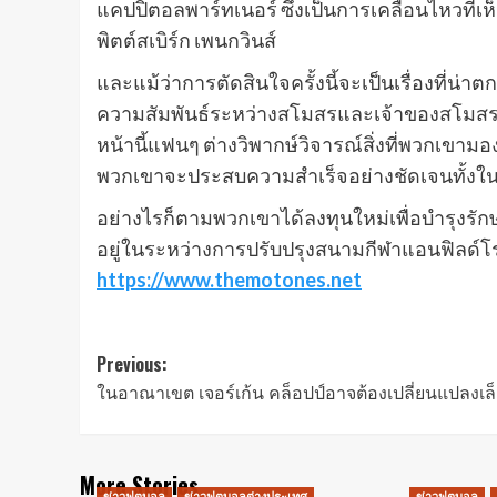
แคปปิตอลพาร์ทเนอร์ ซึ่งเป็นการเคลื่อนไหวที่เห็
พิตต์สเบิร์ก เพนกวินส์
และแม้ว่าการตัดสินใจครั้งนี้จะเป็นเรื่องที่น่
ความสัมพันธ์ระหว่างสโมสรและเจ้าของสโมสรยัง
หน้านี้แฟนๆ ต่างวิพากษ์วิจารณ์สิ่งที่พวกเขา
พวกเขาจะประสบความสําเร็จอย่างชัดเจนทั้งใ
อย่างไรก็ตามพวกเขาได้ลงทุนใหม่เพื่อบํารุงร
อยู่ในระหว่างการปรับปรุงสนามกีฬาแอนฟิลด์โ
https://www.themotones.net
Post
Previous:
ในอาณาเขต เจอร์เก้น คล็อปป์อาจต้องเปลี่ยนแปลงเล
navigation
More Stories
ข่าวฟุตบอล
ข่าวฟุตบอลต่างประเทศ
ข่าวฟุตบอล