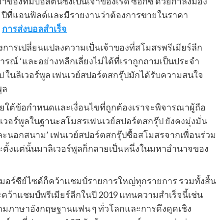
าของทีมบอสตันซึ่งเป็นเจ้าของเรด ซอกซ์ ด้วยกําลังมอง
 ปีที่แอนฟิลด์และมีรายงานว่าต้องการขายในราคา
)
การส่งบอลสําเร็จ
งการเปลี่ยนแปลงความเป็นเจ้าของที่สโมสรพรีเมียร์ลีก
การณ์ ‘และอย่างหลีกเลี่ยงไม่ได้ที่เราถูกถามเป็นประจํา
ป ในลิเวอร์พูล เฟนเวย์สปอร์ตสกรุ๊ปมักได้รับความสนใจ
ูล
ายใต้ข้อกําหนดและเงื่อนไขที่ถูกต้องเราจะพิจารณาผู้ถือ
เวอร์พูลในฐานะสโมสรเฟนเวย์สปอร์ตสกรุ๊ป ยังคงมุ่งมั่น
นและนอกสนาม’ เฟนเวย์สปอร์ตสกรุ๊ปซื้อสโมสรจากเพื่อนร่วม
ละตั้งแต่นั้นมาลิเวอร์พูลก็กลายเป็นหนึ่งในมหาอํานาจของ
มอร์ซีย์ไซด์ก็คว้าแชมป์รายการใหญ่ทุกรายการ รวมทั้งสิ้น
้าแชมป์พรีเมียร์ลีกในปี 2019 แทนความสําเร็จนี้เช่น
เกมภาษาอังกฤษฐานแฟน ๆ ทั่วโลกและการดึงดูดเชิง