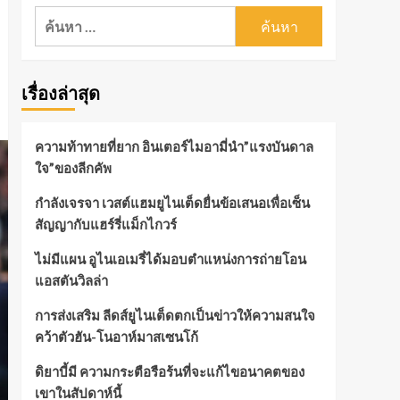
ค้นหา
สำหรับ:
เรื่องล่าสุด
ความท้าทายที่ยาก อินเตอร์ไมอามี่นำ”แรงบันดาล
ใจ”ของลีกคัพ
กำลังเจรจา เวสต์แฮมยูไนเต็ดยื่นข้อเสนอเพื่อเซ็น
สัญญากับแฮร์รี่แม็กไกวร์
ไม่มีแผน อูไนเอเมรี่ได้มอบตำแหน่งการถ่ายโอน
แอสตันวิลล่า
การส่งเสริม ลีดส์ยูไนเต็ดตกเป็นข่าวให้ความสนใจ
คว้าตัวฮัน-โนอาห์มาสเซนโก้
ดิยาบี้มี ความกระตือรือร้นที่จะแก้ไขอนาคตของ
เขาในสัปดาห์นี้