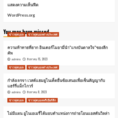
แสดงความเห็นฟีด
WordPress.org
You may have missed
ข่าวฟุตบอล
ข่าวฟุตบอลต่างประเทศ
ความท้าทายที่ยาก อินเตอร์ไมอามี่นำ”แรงบันดาลใจ”ของลีก
คัพ
สิงหาคม 15, 2023
admins
ข่าวฟุตบอล
ข่าวฟุตบอลต่างประเทศ
กำลังเจรจา เวสต์แฮมยูไนเต็ดยื่นข้อเสนอเพื่อเซ็นสัญญากับ
แฮร์รี่แม็กไกวร์
สิงหาคม 8, 2023
admins
ข่าวฟุตบอล
ข่าวฟุตบอลพรีเมียร์ลีก
ไม่มีแผน อูไนเอเมรี่ได้มอบตำแหน่งการถ่ายโอนแอสตันวิลล่า