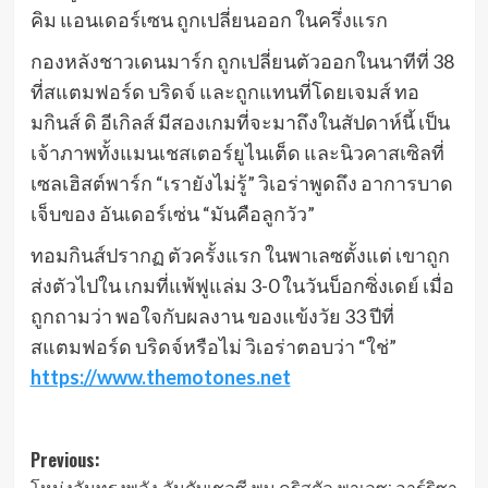
คิม แอนเดอร์เซน ถูกเปลี่ยนออก ในครึ่งแรก
กองหลังชาวเดนมาร์ก ถูกเปลี่ยนตัวออกในนาทีที่ 38
ที่สแตมฟอร์ด บริดจ์ และถูกแทนที่โดยเจมส์ ทอ
มกินส์ ดิ อีเกิลส์ มีสองเกมที่จะมาถึงในสัปดาห์นี้ เป็น
เจ้าภาพทั้งแมนเชสเตอร์ยูไนเต็ด และนิวคาสเซิลที่
เซลเฮิสต์พาร์ก “เรายังไม่รู้” วิเอร่าพูดถึง อาการบาด
เจ็บของ อันเดอร์เซ่น “มันคือลูกวัว”
ทอมกินส์ปรากฏ ตัวครั้งแรก ในพาเลซตั้งแต่ เขาถูก
ส่งตัวไปใน เกมที่แพ้ฟูแล่ม 3-0 ในวันบ็อกซิ่งเดย์ เมื่อ
ถูกถามว่า พอใจกับผลงาน ของแข้งวัย 33 ปีที่
สแตมฟอร์ด บริดจ์หรือไม่ วิเอร่าตอบว่า “ใช่”
https://www.themotones.net
Post
Previous:
โหม่งอันทรงพลัง อันดับเชลซี พบ คริสตัล พาเลซ: อาร์ริซา