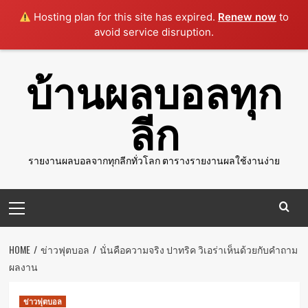
Hosting plan for this site has expired.
Renew now
to
avoid service disruption.
Skip
บ้านผลบอลทุก
to
content
ลีก
รายงานผลบอลจากทุกลีกทั่วโลก ตารางรายงานผลใช้งานง่าย
Primary
Menu
HOME
ข่าวฟุตบอล
นั่นคือความจริง ปาทริค วิเอร่าเห็นด้วยกับคำถาม
ผลงาน
ข่าวฟุตบอล