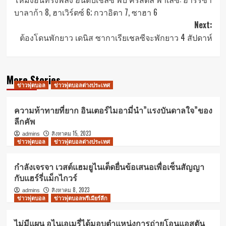
navigation
บาลาก้า 8, ฮาเวิร์ตซ์ 6; กวาอิตา 7, ซาฮา 6
Next:
ต้องโดนพักยาว เดนิส ซากาเรียเชลซีจะพักยาว 4 สัปดาห์
More Stories
ข่าวฟุตบอล
ข่าวฟุตบอลต่างประเทศ
ความท้าทายที่ยาก อินเตอร์ไมอามี่นำ”แรงบันดาลใจ”ของ
ลีกคัพ
สิงหาคม 15, 2023
admins
ข่าวฟุตบอล
ข่าวฟุตบอลต่างประเทศ
กำลังเจรจา เวสต์แฮมยูไนเต็ดยื่นข้อเสนอเพื่อเซ็นสัญญา
กับแฮร์รี่แม็กไกวร์
สิงหาคม 8, 2023
admins
ข่าวฟุตบอล
ข่าวฟุตบอลพรีเมียร์ลีก
ไม่มีแผน อูไนเอเมรี่ได้มอบตำแหน่งการถ่ายโอนแอสตัน