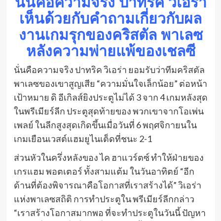
นั่นคือความจริง ปาทริค วิเอร่า
เห็นด้วยกับคำถามเกี่ยวกับผล
งานเกมรุกของคริสตัล พาเลซ
หลังความพ่ายแพ้ของเชลซี
นั่นคือความจริง ปาทริค วิเอร่า ยอมรับว่าทีมคริสตัล
พาเลซของเขาสูญเสีย “ความมั่นใจเล็กน้อย” ต่อหน้า
เป้าหมาย ดิ อีเกิลส์ยิงประตูไม่ได้ 3 จาก 4 เกมหลังสุด
ในพรีเมียร์ลีก ประตูสุดท้ายของ พวกเขาจากโอเพ่น
เพลย์ ในลีกสูงสุดเกิดขึ้นเมื่อวันที่ 6 พฤศจิกายนใน
เกมเยือนเวสต์แฮมยูไนเต็ดที่ชนะ 2-1
ส่วนหัวในครึ่งหลังของ ไค ฮาแวร์ตซ์ ทำให้ฝ่ายของ
เกรแฮม พอตเตอร์ ทั้งสามแต้ม ในวันอาทิตย์ “อีก
ด้านที่ต้องพิจารณาคือโอกาสที่เราสร้างได้” วิเอร่า
แห่งพาเลซสถิติ การทำประตูใน พรีเมียร์ลีกกล่าว
“เราสร้างโอกาสมากพอ ที่จะทำประตูในวันนี้ ปัญหา