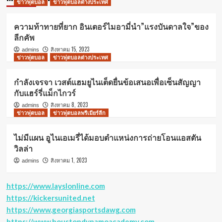
ข่าวฟุตบอล
ข่าวฟุตบอลต่างประเทศ
ความท้าทายที่ยาก อินเตอร์ไมอามี่นำ”แรงบันดาลใจ”ของ
ลีกคัพ
สิงหาคม 15, 2023
admins
ข่าวฟุตบอล
ข่าวฟุตบอลต่างประเทศ
กำลังเจรจา เวสต์แฮมยูไนเต็ดยื่นข้อเสนอเพื่อเซ็นสัญญา
กับแฮร์รี่แม็กไกวร์
สิงหาคม 8, 2023
admins
ข่าวฟุตบอล
ข่าวฟุตบอลพรีเมียร์ลีก
ไม่มีแผน อูไนเอเมรี่ได้มอบตำแหน่งการถ่ายโอนแอสตัน
วิลล่า
สิงหาคม 1, 2023
admins
https://www.layslonline.com
https://kickersunited.net
https://www.georgiasportsdawg.com
https://www.houstondynamoacademy.com