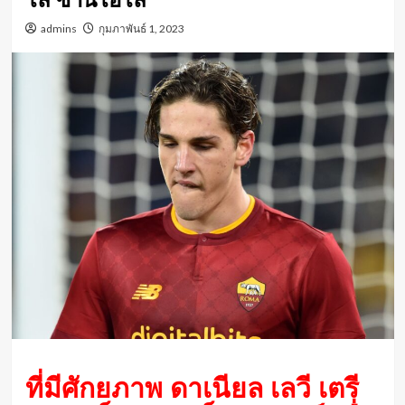
admins
กุมภาพันธ์ 1, 2023
ที่มีศักยภาพ ดาเนียล เลวี เตรี