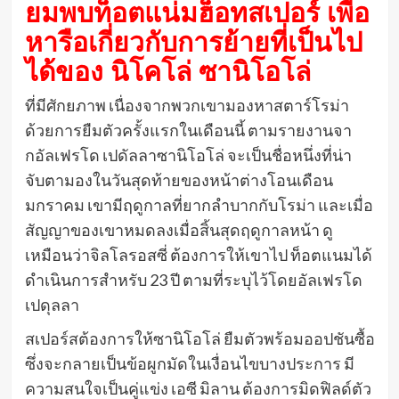
ยมพบท็อตแน่มฮ็อทสเปอร์ เพื่อ
หารือเกี่ยวกับการย้ายที่เป็นไป
ได้ของ นิโคโล่ ซานิโอโล่
ที่มีศักยภาพ เนื่องจากพวกเขามองหาสตาร์โรม่า
ด้วยการยืมตัวครั้งแรกในเดือนนี้ ตามรายงานจา
กอัลเฟรโด เปดัลลาซานิโอโล่ จะเป็นชื่อหนึ่งที่น่า
จับตามองในวันสุดท้ายของหน้าต่างโอนเดือน
มกราคม เขามีฤดูกาลที่ยากลำบากกับโรม่า และเมื่อ
สัญญาของเขาหมดลงเมื่อสิ้นสุดฤดูกาลหน้า ดู
เหมือนว่าจิลโลรอสซี่ ต้องการให้เขาไป ท็อตแนมได้
ดำเนินการสำหรับ 23 ปี ตามที่ระบุไว้โดยอัลเฟรโด
เปดุลลา
สเปอร์สต้องการให้ซานิโอโล่ ยืมตัวพร้อมออปชันซื้อ
ซึ่งจะกลายเป็นข้อผูกมัดในเงื่อนไขบางประการ มี
ความสนใจเป็นคู่แข่ง เอซี มิลาน ต้องการมิดฟิลด์ตัว