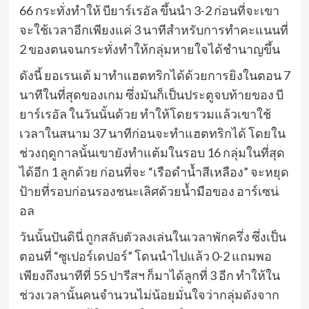
66 กระทั่งทำให้ บียาร์เรอัล ขึ้นนำ 3-2 ก่อนที่จะเขา
จะใช้เวลาอีกเพียงแค่ 3 นาทีสำหรับการทำคะแนนที่
2 ของตนจนกระทั่งทำให้กลุ่มหายใจได้ชำนาญขึ้น
ดังนี้ ยอเรนเต้ มาทำแฮตทริกได้ด้วยการยิงในตอน 7
นาทีในที่สุดของเกม ซึ่งมันก็เป็นประตูจบท้ายของ บี
ยาร์เรอัล ในวันนั้นด้วย ทำให้โดยรวมแล้วเขาใช้
เวลาในสนาม 37 นาทีก่อนจะทำแฮตทริกได้ โดยใน
ช่วงฤดูกาลนั้นเขายังทำแต้มในรอบ 16 กลุ่มในที่สุด
ได้อีก 1 ลูกด้วย ก่อนที่จะ “เรือดำน้ำสีเหลือง” จะหยุด
ป้ายที่รอบก่อนรองชนะเลิศด้วยน้ำมือของ อาร์เซน่
อล
วันนั้นปันดินี่ ถูกสลับตัวลงเล่นในเวลาพักครึ่ง ซึ่งเป็น
ตอนที่ “ซูเปอร์เดปอร์” โดนนำไปแล้ว 0-2 แถมพอ
เพียงถึงนาทีที่ 55 ปารีสฯ ก็มาได้ลูกที่ 3 อีก ทำให้ใน
ช่วงเวลานั้นคนจำนวนไม่น้อยมั่นใจว่ากลุ่มดังจาก