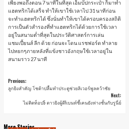
เพียงพอถึงตอน 7 นาทีในที่สุด เอ็มบั๊ปกระเป๋า ก็มาทำ
แฮตทริกได้เสร็จ ทำให้เขาใช้เวลาไป 31 นาทีก่อน
จะทำแฮตทริกได้ ซึ่งนั่นทำให้เขาได้ครอบครองสถิติ
การเป็นตัวสำรองที่ทำแฮตทริกได้ด้วยการใช้เวลา
อยู่ในสนามต่ำที่สุดในประวัติศาสตร์การเล่น
แชมเปี้ยนส์ ลีก ด้วย ก่อนจะโดน แรชฟอร์ด ทำลาย
ไปหยกๆภายหลังที่แข้งชาวอังกฤษใช้เวลาอยู่ใน
สนามราว 27 นาที
Post
Previous:
ลูกยิงสำคัญ โชต้าปลื้มทำประตูช่วยลิเวอร์พูลคว้าชัย
navigation
Next:
ไม่ติดท็อป5 ดาวยิงผู้ดี!เบนท์ชี้เคนยังห่างชั้นกับรูนี่ย์
More Stories