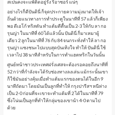
สเปนคงจะแพ้ติดอยู่รัง ริอาซอร์ แน่ๆ
อย่างไรก็ดีปันดินี่ ก็จุดประกายความมุ่งมาดให้เจ้า
ถิ่นด้วยแนวทางการทำประตูในนาทีที่ 57 แล้วก็เพียง
พอ ดีเอโก้ ทริสตัน ทำแต้มตีตื้นเป็น 2-3 ให้กับ ลา กอ
รุนญ่า ในนาทีที่ 60 ได้แล้วนั้น ปันดินี่ ก็มาเหมาผู้
เดียว 2 ลูกในนาทีที่ 76 กับ 84 จนกระทั่งทำให้ ลา กอ
รุนญ่า แซงชนะไปแบบสุดบันเทิงใจ ทำให้ ปันดินี่ ใช้
เวลาไป 38 นาทีสำหรับในการทำแฮตทริกในวันนั้น
ศูนย์หน้าชาวประเทศฝรั่งเศสจะต้องรอคอยถึงนาทีที่
52 กว่าที่กำลังจะได้รับช่องทางลงเล่น แม้กระนั้นเขา
ก็ใช้มันอย่างคุ้มเมื่อทำแต้มแรกของตนได้ในอีก 9
นาทีถัดมา โดยมันเป็นลูกที่ทำให้ กรุงปารีสฯ หนีห่าง
เป็น 2-0 ก่อนที่จะเขาจะทำแต้มที่ 2 ได้ในนาทีที่ 79
ซึ่งโน่นเป็นลูกที่ทำให้กลุ่มของเขานำ 4-0 ตามไป
ด้วย