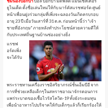
ชมน้องป็อกบา
ปอล ป็อกบา มิดฟิลด์ แมนเชสเตอร์
ยูไนเต็ด ตั้งชื่อเล่นใหม่ให้กับ มาร์คัสแรชฟอร์ด ศูนย์
หน้าเพื่อนฝูงร่วมกลุ่มที่เพิ่งจะฉลองวันเกิดครบรอบ
อายุ 23 ปี เมื่อวันเสาร์ที่ 31 ต.ค. ก่อนหน้านี้ว่า “เจ้า
ชายที่อังกฤษ” ภายหลังทำประโยชน์สวยความดีให้
กับประเทศถิ่นฐานบ้านช่องอย่างยิ่ง
แรชฟ
อร์ดเพิ่ง
จะได้รับ
พระราชทานเครื่องราชอิสริยาภรณ์ชั้นเอ็มบีอี จาก
การที่ช่วยเหลือเด็กๆในสหราชอาณาจักรตอนการ
แพร่ระบาดของเชื้อไวรัสโควิด-19 ทั้งยังระดมทุน
เพื่อนำอาหารไปบริจาคให้กับเด็กๆแล้วก็เรียกร้องให้