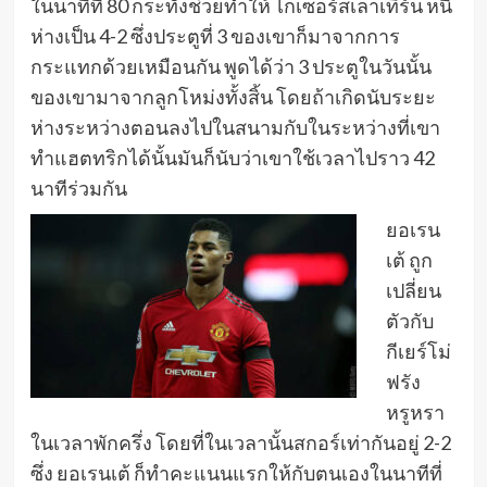
ในนาทีที่ 80 กระทั่งช่วยทำให้ ไกเซอร์สเลาเทิร์น หนี
ห่างเป็น 4-2 ซึ่งประตูที่ 3 ของเขาก็มาจากการ
กระแทกด้วยเหมือนกัน พูดได้ว่า 3 ประตูในวันนั้น
ของเขามาจากลูกโหม่งทั้งสิ้น โดยถ้าเกิดนับระยะ
ห่างระหว่างตอนลงไปในสนามกับในระหว่างที่เขา
ทำแฮตทริกได้นั้นมันก็นับว่าเขาใช้เวลาไปราว 42
นาทีร่วมกัน
ยอเรน
เต้ ถูก
เปลี่ยน
ตัวกับ
กีเยร์โม่
ฟรัง
หรูหรา
ในเวลาพักครึ่ง โดยที่ในเวลานั้นสกอร์เท่ากันอยู่ 2-2
ซึ่ง ยอเรนเต้ ก็ทำคะแนนแรกให้กับตนเองในนาทีที่