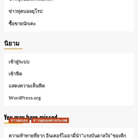
ข่าวฟุตบอลยุโรป
ซื้อขายนักเตะ
นิยาม
เข้าสู่ระบบ
เข้าฟีด
แสดงความเห็นฟีด
WordPress.org
You may have missed
ข่าวฟุตบอล
ข่าวฟุตบอลต่างประเทศ
ความท้าทายที่ยาก อินเตอร์ไมอามี่นำ”แรงบันดาลใจ”ของลีก