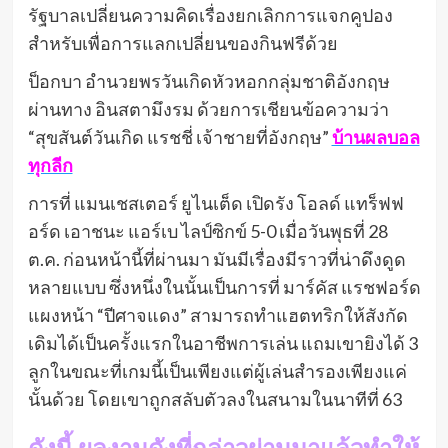
รัฐบาลเปลี่ยนความคิดเรื่องยกเลิกการแจกคูปอง
สำหรับเพื่อการแลกเปลี่ยนของกินฟรีด้วย
ป็อกบา อำนวยพรวันเกิดหัวหอกกลุ่มชาติอังกฤษ
ผ่านทาง อินสตามึงรม ด้วยการเชียนข้อความว่า
“สุขสันต์วันเกิด แรชชี่ เจ้าชายที่อังกฤษ”
บ้านผลบอล
ทุกลีก
การที่ แมนเชสเตอร์ ยูไนเต็ด เปิดรัง โอลด์ แทร็ฟฟ
อร์ด เอาชนะ แอร์เบ ไลป์ซิกข์ 5-0 เมื่อวันพุธที่ 28
ต.ค. ก่อนหน้านี้ที่ผ่านมา มันมีเรื่องมีราวที่น่าดึงดูด
หลายแบบ ซึ่งหนึ่งในนั้นเป็นการที่ มาร์คัส แรชฟอร์ด
แผงหน้า “ปีศาจแดง” สามารถทำแฮตทริกให้สังกัด
เดิมได้เป็นครั้งแรกในอาชีพการเล่น แถมเขายิงได้ 3
ลูกในขณะที่เกมนี้เป็นเพียงแต่ผู้เล่นสำรองเพียงแค่
นั้นด้วย โดยเขาถูกสลับตัวลงในสนามในนาทีที่ 63
ดังนี้ ผลงานดังที่กล่าวผ่านมาแล้วทำให้