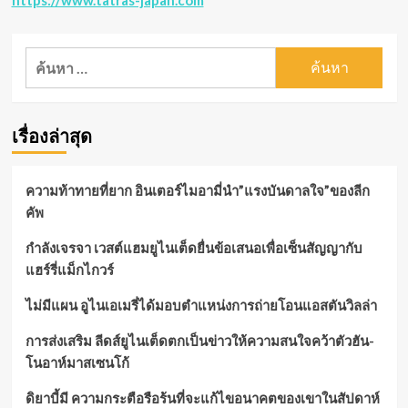
ค้นหา
สำหรับ:
เรื่องล่าสุด
ความท้าทายที่ยาก อินเตอร์ไมอามี่นำ”แรงบันดาลใจ”ของลีก
คัพ
กำลังเจรจา เวสต์แฮมยูไนเต็ดยื่นข้อเสนอเพื่อเซ็นสัญญากับ
แฮร์รี่แม็กไกวร์
ไม่มีแผน อูไนเอเมรี่ได้มอบตำแหน่งการถ่ายโอนแอสตันวิลล่า
การส่งเสริม ลีดส์ยูไนเต็ดตกเป็นข่าวให้ความสนใจคว้าตัวฮัน-
โนอาห์มาสเซนโก้
ดิยาบี้มี ความกระตือรือร้นที่จะแก้ไขอนาคตของเขาในสัปดาห์