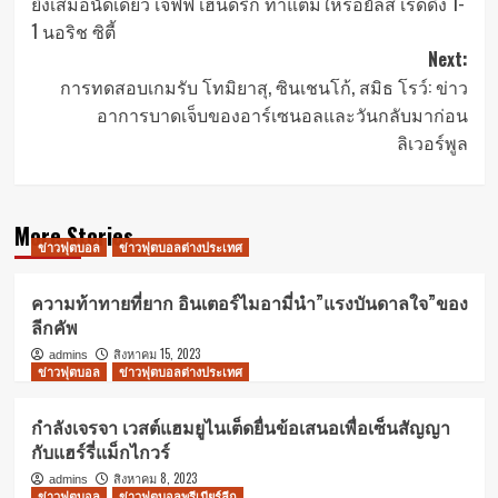
ยิงเสมอนัดเดียว เจฟฟ์ เฮนดริก ทําแต้มให้รอยัลส์ เรดดิ้ง 1-
navigation
1 นอริช ซิตี้
Next:
การทดสอบเกมรับ โทมิยาสุ, ซินเชนโก้, สมิธ โรว์: ข่าว
อาการบาดเจ็บของอาร์เซนอลและวันกลับมาก่อน
ลิเวอร์พูล
More Stories
ข่าวฟุตบอล
ข่าวฟุตบอลต่างประเทศ
ความท้าทายที่ยาก อินเตอร์ไมอามี่นำ”แรงบันดาลใจ”ของ
ลีกคัพ
สิงหาคม 15, 2023
admins
ข่าวฟุตบอล
ข่าวฟุตบอลต่างประเทศ
กำลังเจรจา เวสต์แฮมยูไนเต็ดยื่นข้อเสนอเพื่อเซ็นสัญญา
กับแฮร์รี่แม็กไกวร์
สิงหาคม 8, 2023
admins
ข่าวฟุตบอล
ข่าวฟุตบอลพรีเมียร์ลีก