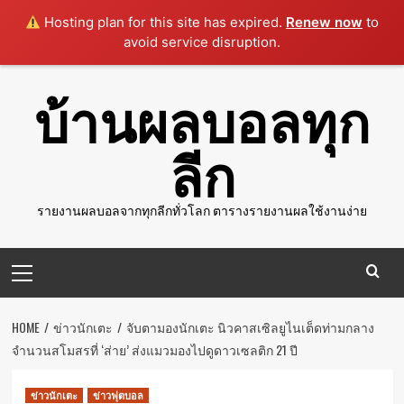
Hosting plan for this site has expired.
Renew now
to
avoid service disruption.
Skip
บ้านผลบอลทุก
to
content
ลีก
รายงานผลบอลจากทุกลีกทั่วโลก ตารางรายงานผลใช้งานง่าย
Primary
Menu
HOME
ข่าวนักเตะ
จับตามองนักเตะ นิวคาสเซิลยูไนเต็ดท่ามกลาง
จำนวนสโมสรที่ ‘ส่าย’ ส่งแมวมองไปดูดาวเซลติก 21 ปี
ข่าวนักเตะ
ข่าวฟุตบอล