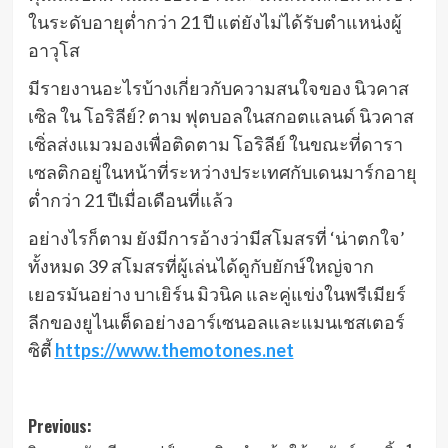
ในระดับอายุต่ำกว่า 21 ปี แต่ยังไม่ได้รับตำแหน่งผู้
อาวุโส
มีรายงานอะไรบ้างเกี่ยวกับความสนใจของ นิวคาส
เซิล ใน โอริลีย์? ตาม ฟุตบอลในสกอตแลนด์ นิวคาส
เซิ่ลส่งแมวมองเพื่อติดตาม โอริลีย์ ในขณะที่ดารา
เซลติกอยู่ในหน้าที่ระหว่างประเทศกับเดนมาร์กอายุ
ต่ำกว่า 21 ปีเมื่อเดือนที่แล้ว
อย่างไรก็ตาม ยังมีการอ้างว่ามีสโมสรที่ ‘น่าตกใจ’
ทั้งหมด 39 สโมสรที่ผู้เล่นได้ดูกับยักษ์ใหญ่จาก
เยอรมันอย่าง บาเยิร์น มิวนิค และคู่แข่งในพรีเมียร์
ลีกของยูไนเต็ดอย่างอาร์เซนอลและแมนเชสเตอร์
ซิตี้
https://www.themotones.net
Post
Previous: