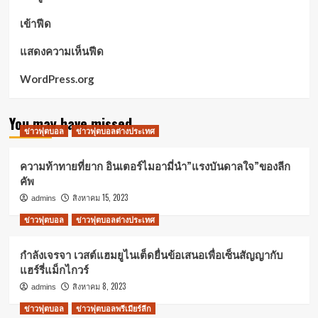
เข้าฟีด
แสดงความเห็นฟีด
WordPress.org
You may have missed
ข่าวฟุตบอล
ข่าวฟุตบอลต่างประเทศ
ความท้าทายที่ยาก อินเตอร์ไมอามี่นำ”แรงบันดาลใจ”ของลีก
คัพ
สิงหาคม 15, 2023
admins
ข่าวฟุตบอล
ข่าวฟุตบอลต่างประเทศ
กำลังเจรจา เวสต์แฮมยูไนเต็ดยื่นข้อเสนอเพื่อเซ็นสัญญากับ
แฮร์รี่แม็กไกวร์
สิงหาคม 8, 2023
admins
ข่าวฟุตบอล
ข่าวฟุตบอลพรีเมียร์ลีก