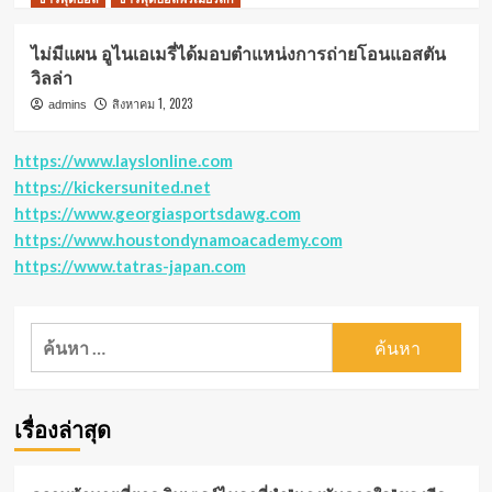
ไม่มีแผน อูไนเอเมรี่ได้มอบตำแหน่งการถ่ายโอนแอสตัน
วิลล่า
สิงหาคม 1, 2023
admins
https://www.layslonline.com
https://kickersunited.net
https://www.georgiasportsdawg.com
https://www.houstondynamoacademy.com
https://www.tatras-japan.com
ค้นหา
สำหรับ:
เรื่องล่าสุด