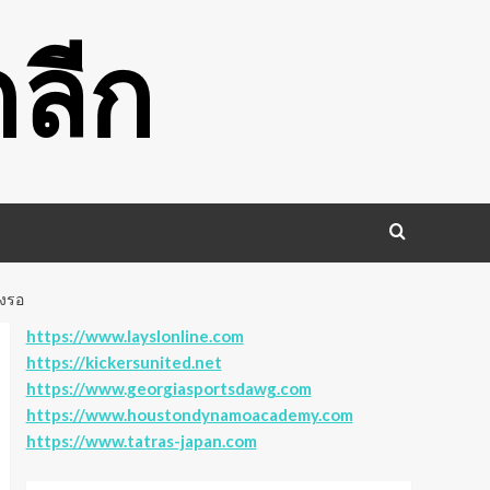
ลีก
องรอ
https://www.layslonline.com
https://kickersunited.net
https://www.georgiasportsdawg.com
https://www.houstondynamoacademy.com
https://www.tatras-japan.com