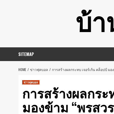
Skip
บ้า
to
content
SITEMAP
HOME
ข่าวฟุตบอล
การสร้างผลกระทบ เจอร์เก้น คล็อปป์ มองข
ข่าวฟุตบอล
การสร้างผลกระทบ
มองข้าม “พรสวรรค