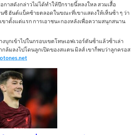
อกาสดังกล่าวไม่ได้ทําให้ปีกรายนี้หลงใหล สวมเสื้อ
ซี ฮันต์แบ็คซ้ายตลอดในขณะที่เขาแสดงให้เห็นซ้ํา ๆ ว่า
ับเขาตั้งแต่แรก การเอาชนะกองหลังเพื่อความสนุกสนาน
งบุกเข้าไปในกรอบเขตโทษเอฟเวอร์ตันซ้ําแล้วซ้ําเล่า
ังจากล้มลงไปโดนลูกเปิดของสแตน มิลส์ เขาก็พบว่าลูกครอส
otones.net