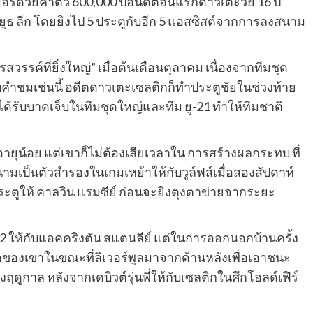
อร์ด้วยค่าตัว 600,000 ปอนด์ตอนแรกดาวเตะวัย 16 ปี
 ยูธ ลีก โดยยิงไป 5 ประตูกับอีก 5 แอสซิสต์จากการลงสนาม
รสวรรค์ที่ยิ่งใหญ่” เมื่อต้นเดือนตุลาคม เนื่องจากทีมชุด
บคําชมเช่นนี้ อดีตดาวเตะเซลติกก็ทําประตูชัยในช่วงท้าย
ได้รับบาดเจ็บในทีมชุดใหญ่และทีม ยู-21 ทําให้ทีมชาติ
จะอายุน้อย แต่เขาก็ไม่ต้องเสียเวลาใน การสร้างผลกระทบ ที่
สนามเป็นตัวสํารองในเกมเหย้าให้กับวูล์ฟส์เมื่อสองสัปดาห์
ประตูให้ คาลวิน แรมซีย์ ก่อนจะยิงตุงตาข่ายจากระยะ
3-2 ให้กับแอคคริงตัน สแตนลีย์ แต่ในการออกนอกบ้านครั้ง
ี่สุดของเขาในขณะที่ลิเวอร์พูลมาจากด้านหลังเพื่อเอาชนะ
งฤดูกาล หลังจากเดบิวต์รุ่นพี่ให้กับเซลติกในศึกโอลด์เฟิร์