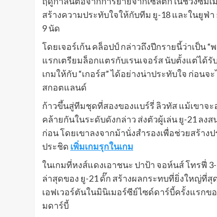
ฤดูกาลนี้ต่อจากการย้ายจากเซลติกในช่วงซัมเม
สร้างความประทับใจให้กับทีม ยู-18 และในยูฟ่า
9 นัด
โดยเจอร์เก้น คล็อปป์ กล่าวถึงปีกรายนี้ว่าเป็น “พ
แรกเตรียมล็อกแตรกับเรนเจอร์ส นับตั้งแต่ได้รั
เกมให้กับ “เกอร์ส” ได้อย่างน่าประทับใจ ก่อนจะ
สกอตแลนด์
ก้าวขึ้นสู่ทีมชุดที่สองของแบร์รี่ ลิวทัส แม้เขา
คล้ายกันในระดับดังกล่าว ส่งตัวผู้เล่น ยู-21 ลง
ก่อน โดยเขาลงจากม้านั่งสํารองเพื่อช่วยสร้าง
ประชิด
เพิ่มเกมรุกในเกม
ในเกมที่หงส์แดงเอาชนะ ปาป้า จอห์นส์ โทรฟี่ 
ล่าสุดของ ยู-21 ดั๊ก สร้างผลกระทบที่ยิ่งใหญ่ท
เอฟเวอร์ตันในมินิเมอร์ซีย์ไซด์ดาร์บี้ครั้งแรกขอ
มดาร์บี้