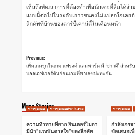
เห็นถึงพัฒนาการที่ต้องทําเพื่อนักเตะที่ลืมได้ง
แบบนี้ต่อไปในระดับเยาวชนคงไม่แปลกใจเลยถ
ลีกคัพที่บ้านของดาร์บี้เคาน์ตี้ในเดือนหน้า
Post
Previous:
เพิ่มเกมรุกในเกม แฟรงค์ แลมพาร์ด มี ‘ข่าวดี’ สําหร
navigation
บอลเอฟเวอร์ตันก่อนเกมที่พาเลซปะทะกัน
More Stories
ข่าวฟุตบอล
ข่าวฟุตบอลต่างประเทศ
ข่าวฟุตบอล
ความท้าทายที่ยาก อินเตอร์ไมอา
กำลังเจรจา
มี่นำ”แรงบันดาลใจ”ของลีกคัพ
ข้อเสนอเพื