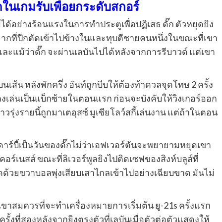
ในเกมรับเพื่อยกระดับสกอร์
มได้อย่างร้อนแรงในการทําประตูเพื่อปฏิเสธ ดั๊ก ตัวหยุดยิง
งจากที่ปีกตัดเข้าไปข้างในและทุบตีชายคนหนึ่งในขณะที่เขา
้และแม้ว่าดั๊ก จะผ่านเลบันไปได้หลังจากการรีบาวด์ แต่เขา
เส้น หลังพักครึ่ง ฮันท์ถูกบีบให้ต้องท้าดวลจุดโทษ 2 ครั้ง
้ลงเล่นเป็นแบ็กซ้ายในตอนแรก ก่อนจะบังคับให้วิงเกอร์ออก
รุ่งรายนี้ถูกมาเตอุสซ์ มูเซียโลว์สกี้เล่นงาน แต่ถ้าในตอน
าร์บี้เป็นวันของดั๊กไม่ว่าเอฟเวอร์ตันจะพยายามหยุดเขา
ร์เนสส์ ขณะที่ลิเวอร์พูลยิงไปติดเซฟของสิงห์บลูส์ที่
ดด้วยขวาบอลพุ่งเสียบเสาไกลเข้าไปอย่างเฉียบขาด มันไม่
ขาสมควรที่จะทําเครื่องหมายการเริ่มต้น ยู-21s ครั้งแรก
ั้งที่สองหลังจากยิงตรงตัวที่เลบันเมื่อตัวต่อตัวแสดงให้