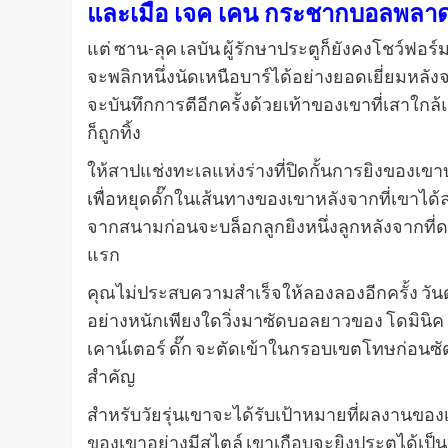
และเมื่อ เจค เคน กระชากบอลพลาด
แต่ ซาน-ลุค เลบัน ผู้รักษาประตูก็ยังคงโชว์ฟอร์
จะพลิกหนึ่งนัดเหนือบาร์ได้อย่างยอดเยี่ยมหลั
จะบันทึกการตีอีกครั้งด้วยเท้าของเขาที่เสาใกล
ก็ถูกทิ้ง
ให้สาปแช่งทะเลแห่งร่างที่ปิดกั้นการยิงของเขาบน
เพื่อหยุดดั๊กในเส้นทางของเขาหลังจากที่เขาได
จากสนามก่อนจะบล็อกลูกยิงหนึ่งลูกหลังจากที่ดาว
แรก
คุณไม่ประสบความสําเร็จให้ลองลองอีกครั้ง วันด
อย่างหนักเพียงใดวิ่งมาซัดบอลยาวของ โดมินิค คอ
เคาน์เตอร์ ดั๊ก จะตัดเข้าในกรอบเขตโทษก่อนซั
สําคัญ
สําหรับวัยรุ่นเขาจะได้รับเป้าหมายที่ผลงานของเ
ของเขาอย่างมีสไตล์ เขาเกือบจะยิงประตูได้เป็นคร