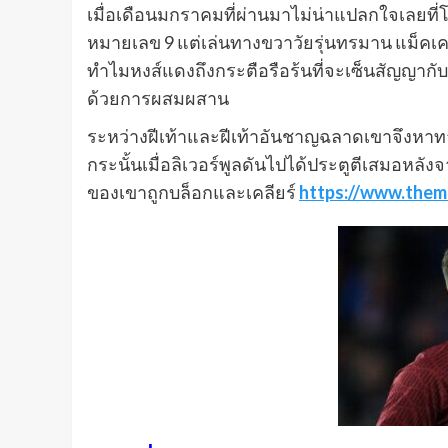
เมื่อเดือนมกราคมที่ผ่านมาไม่น่าแปลกใจเลยที่โ
หมายเลข 9 แต่เล่นทางขวาวัยรุ่นทรมาน แม็คเคน
ทําไมหงส์แดงถึงกระตือรือร้นที่จะเซ็นสัญญาก
ด้วยการผสมผสาน
ระหว่างฝีเท้าและฝีเท้าอันชาญฉลาดเขาจึงหาทา
กระนั้นเมื่อลิเวอร์พูลดันไปได้ประตูตีเสมอหล
ของเขาถูกบล็อกและเคลียร์
https://www.them