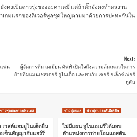
่ายยังคงเป็นดาวรุ่งของอะคาเดมี่ แต่ถ้าดั๊กยังคงทําผลงาน
้าเกมแรกของลิเวอร์พูลชุดใหญ่ตามมาด้วยการปะทะกันใน
Next:
ับแฟน
ผู้จัดการทีม เดเมียน ดัฟฟ์ เปิดใจถึงความล้มเหลวในการ
ย้ายทีมแมนเชสเตอร์ ยูไนเต็ด และพบกับ เซอร์ อเล็กซ์เฟอร์
กูสัน
ข่าวฟุตบอลต่างประเทศ
ข่าวฟุตบอล
ข่าวฟุตบอลพรีเมียร์ลีก
 เวสต์แฮมยูไนเต็ดยื่น
ไม่มีแผน อูไนเอเมรี่ได้มอบ
่อเซ็นสัญญากับแฮร์รี่
ตำแหน่งการถ่ายโอนแอสตัน