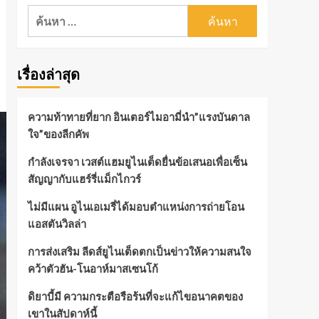
ค้นหา
สำหรับ:
เรื่องล่าสุด
ความท้าทายที่ยาก อินเตอร์ไมอามี่นำ”แรงบันดาล
ใจ”ของลีกคัพ
กำลังเจรจา เวสต์แฮมยูไนเต็ดยื่นข้อเสนอเพื่อเซ็น
สัญญากับแฮร์รี่แม็กไกวร์
ไม่มีแผน อูไนเอเมรี่ได้มอบตำแหน่งการถ่ายโอน
แอสตันวิลล่า
การส่งเสริม ลีดส์ยูไนเต็ดตกเป็นข่าวให้ความสนใจ
คว้าตัวฮัน-โนอาห์มาสเซนโก้
ดิยาบี้มี ความกระตือรือร้นที่จะแก้ไขอนาคตของ
เขาในสัปดาห์นี้